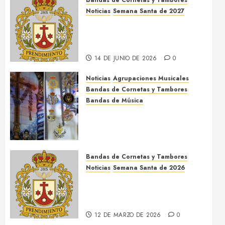
Bandas de Cornetas y Tambores
Noticias
Semana Santa de 2027
El Prendimiento de Dos
Hermanas cierra el Jueves
Santo de 2027
14 DE JUNIO DE 2026
0
Noticias
Agrupaciones Musicales
Bandas de Cornetas y Tambores
Bandas de Música
Acompañamientos musicales
de la Cruz de la Santísima
Trinidad de Villalba del Alcor
2026
Bandas de Cornetas y Tambores
9 DE MAYO DE 2026
0
Noticias
Semana Santa de 2026
Así será la Semana Santa de
2026 de El Prendimiento de
Dos Hermanas
12 DE MARZO DE 2026
0