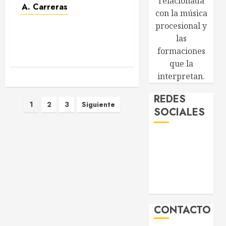
relacionada
A. Carreras
con la música
procesional y
las
formaciones
José Carrera Correa
que la
interpretan.
REDES
Paginación
1
2
3
Siguiente
SOCIALES
de
entradas
CONTACTO