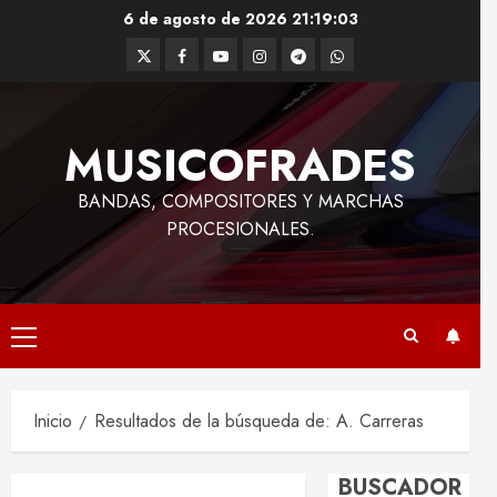
Saltar
6 de agosto de 2026
21:19:03
al
Twitter
Facebook
Youtube
Instagram
Telegram
WhatsApp
contenido
MUSICOFRADES
BANDAS, COMPOSITORES Y MARCHAS
PROCESIONALES.
Menú
principal
Inicio
Resultados de la búsqueda de: A. Carreras
BUSCADOR