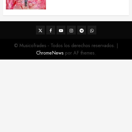
la Semana Santa de Sevilla 2026
22 DE FEBRERO DE 2026
0
Twitter
Facebook
Youtube
Instagram
Telegram
WhatsApp
© Musicofrades - Todos los derechos reservados.
|
ChromeNews
por AF themes.