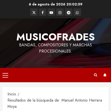
Saltar
6 de agosto de 2026
20:02:59
al
Twitter
Facebook
Youtube
Instagram
Telegram
WhatsApp
contenido
MUSICOFRADES
BANDAS, COMPOSITORES Y MARCHAS
PROCESIONALES.
Menú
principal
Inicio
Resultados de la búsqueda de: Manuel Antonio Herrera
Moya