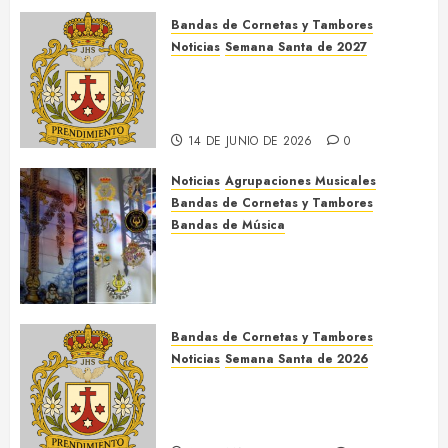
Bandas de Cornetas y Tambores
Noticias
Semana Santa de 2027
El Prendimiento de Dos
Hermanas cierra el Jueves Santo
de 2027
14 DE JUNIO DE 2026
0
Noticias
Agrupaciones Musicales
Bandas de Cornetas y Tambores
Bandas de Música
Acompañamientos musicales de
la Cruz de la Santísima Trinidad
de Villalba del Alcor 2026
9 DE MAYO DE 2026
0
Bandas de Cornetas y Tambores
Noticias
Semana Santa de 2026
Así será la Semana Santa de
2026 de El Prendimiento de Dos
Hermanas