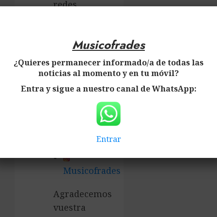
redes
sociales
que se
Musicofrades
detallan
a
¿Quieres permanecer informado/a de todas las
continuación:
noticias al momento y en tu móvil?
Entra y sigue a nuestro canal de WhatsApp:
Musicofrades
Musicofrades
Entrar
Musicofrades
Agradecemos
vuestra