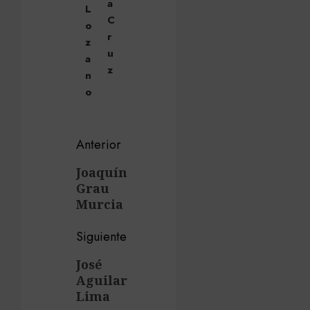
a
L
C
o
r
z
u
a
z
n
o
Navegación
Anterior
de
Entrada
Joaquín
Grau
anterior:
entradas
Murcia
Siguiente
Siguiente
José
Aguilar
entrada:
Lima