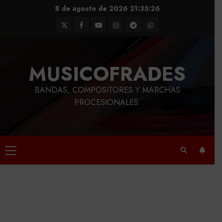
Saltar
8 de agosto de 2026
21:35:27
al
Twitter
Facebook
Youtube
Instagram
Telegram
WhatsApp
contenido
MUSICOFRADES
BANDAS, COMPOSITORES Y MARCHAS
PROCESIONALES.
Menú
principal