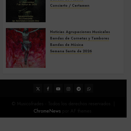
Concierto / Certamen
Concierto de Bandas en
Montellano 2026
3 DE MARZO DE 2026
0
Noticias
Agrupaciones Musicales
Bandas de Cornetas y Tambores
Bandas de Música
Semana Santa de 2026
Acompañamientos musicales
de la Semana Santa de Sevilla
2026
22 DE FEBRERO DE 2026
0
Twitter
Facebook
Youtube
Instagram
Telegram
WhatsApp
© Musicofrades - Todos los derechos reservados.
|
ChromeNews
por AF themes.