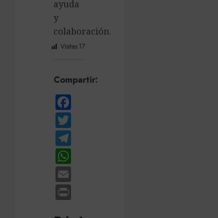
ayuda
y
colaboración.
Visitas:
17
Compartir:
Facebook
Twitter
Telegram
WhatsApp
Email
Print