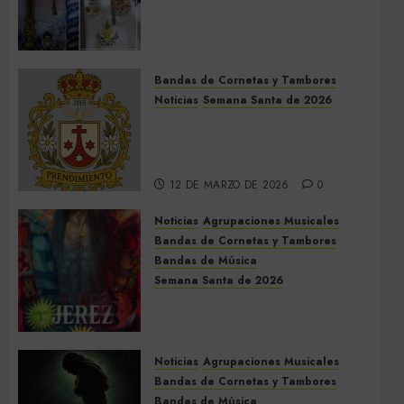
Acompañamientos musicales
de la Cruz de la Santísima
Trinidad de Villalba del Alcor
2026
Bandas de Cornetas y Tambores
9 DE MAYO DE 2026
0
Noticias
Semana Santa de 2026
Así será la Semana Santa de
2026 de El Prendimiento de
Dos Hermanas
12 DE MARZO DE 2026
0
Noticias
Agrupaciones Musicales
Bandas de Cornetas y Tambores
Bandas de Música
Semana Santa de 2026
Acompañamientos musicales
de la Semana Santa de Jerez
de la Frontera 2026
Noticias
Agrupaciones Musicales
5 DE MARZO DE 2026
0
Bandas de Cornetas y Tambores
Bandas de Música