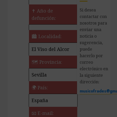
Si desea
✝ Año de
contactar con
defunción:
nosotros para
enviar una
🏙️ Localidad:
noticia o
sugerencia,
El Viso del Alcor
puede
hacerlo por
🗺 Provincia:
correo
electrónico en
Sevilla
la siguiente
dirección:
🌍 País:
musicofrades@gma
España
📧 E-mail: