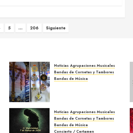
5
…
206
Siguiente
Noticias
Agrupaciones Musicales
Bandas de Cornetas y Tambores
Bandas de Música
Acompañamientos musicales
de la Cruz de la Santísima
Trinidad de Villalba del Alcor
2026
Noticias
Agrupaciones Musicales
9 DE MAYO DE 2026
0
Bandas de Cornetas y Tambores
Bandas de Música
Concierto / Certamen