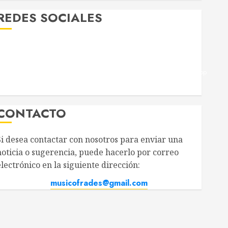
EDES SOCIALES
Twitter
Facebook
Youtube
Instagram
Telegram
WhatsApp
CONTACTO
i desea contactar con nosotros para enviar una
y en tu móvil?
oticia o sugerencia, puede hacerlo por correo
ectrónico en la siguiente dirección:
musicofrades@gmail.com