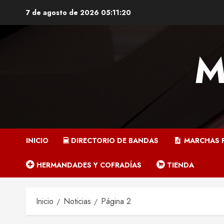
Saltar
7 de agosto de 2026
05:11:21
al
contenido
M
INICIO
DIRECTORIO DE BANDAS
MARCHAS P
HERMANDADES Y COFRADÍAS
TIENDA
Inicio
Noticias
Página 2