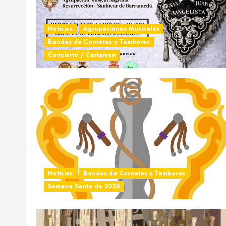
Noticias
Agrupaciones Musicales
Bandas de Cornetas y Tambores
Concierto / Certamen
¿Quieres perm
Noticias
Bandas de Cornetas y Tambores
Semana Santa de 2026