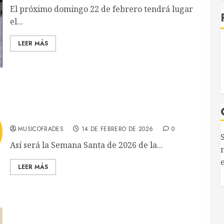
El próximo domingo 22 de febrero tendrá lugar
R
el...
LEER MÁS
Así será la Semana Santa de 2026 de Las
Cigarreras
Musicofrades
MUSICOFRADES
14 DE FEBRERO DE 2026
0
S
anecer informado/a de todas las noticias al momento 
Así será la Semana Santa de 2026 de la...
n
Entra y sigue a nuestro canal de WhatsApp:
el
LEER MÁS
Entrar