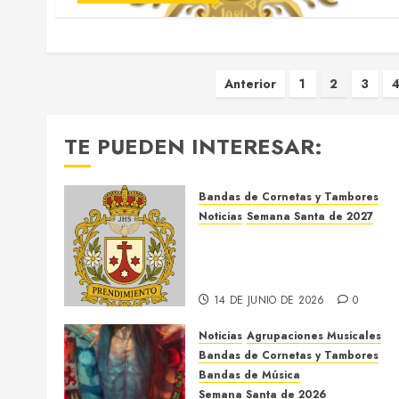
Paginación
Anterior
1
2
3
4
de
TE PUEDEN INTERESAR:
entradas
Bandas de Cornetas y Tambores
Noticias
Semana Santa de 2027
El Prendimiento de Dos
Hermanas cierra el Jueves
Santo de 2027
14 DE JUNIO DE 2026
0
Noticias
Agrupaciones Musicales
Bandas de Cornetas y Tambores
Bandas de Música
Semana Santa de 2026