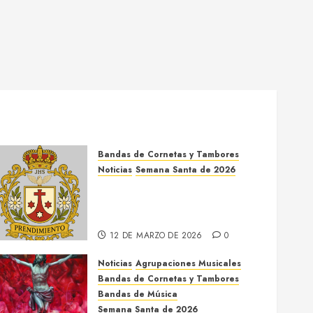
Bandas de Cornetas y Tambores
Noticias
Semana Santa de 2026
Así será la Semana Santa de
2026 de El Prendimiento de
Dos Hermanas
12 DE MARZO DE 2026
0
Noticias
Agrupaciones Musicales
Bandas de Cornetas y Tambores
Bandas de Música
Semana Santa de 2026