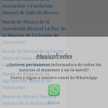
Asociación y Fundación
Manuel de Falla de Illescas
Banda de Música de la
Asociación Musical La Flor de
la Mancha de La Puebla de
Almoradiel
Banda de Música de la Unión
Musicofrades
Musical Santa Cecilia de
Santa Cruz del Retamar
¿Quieres permanecer informado/a de todas las
noticias al momento y en tu móvil?
Banda de Música de la
Entra y sigue a nuestro canal de WhatsApp:
Agrupación Musical de
Valmojado
Banda de Música Nuestra
Entrar
Señora de la Piedad de