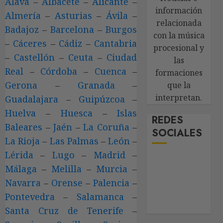
Álava
–
Albacete
–
Alicante
–
información
Almería
–
Asturias
–
Ávila
–
relacionada
Badajoz
–
Barcelona
–
Burgos
con la música
–
Cáceres
–
Cádiz
–
Cantabria
procesional y
–
Castellón
–
Ceuta
–
Ciudad
las
Real
–
Córdoba
–
Cuenca
–
formaciones
Gerona
–
Granada
–
que la
interpretan.
Guadalajara
–
Guipúzcoa
–
Huelva
–
Huesca
–
Islas
REDES
Baleares
–
Jaén
–
La Coruña
–
SOCIALES
La Rioja
–
Las Palmas
–
León
–
Lérida
–
Lugo
–
Madrid
–
Málaga
–
Melilla
–
Murcia
–
Navarra
–
Orense
–
Palencia
–
Pontevedra
–
Salamanca
–
Santa Cruz de Tenerife
–