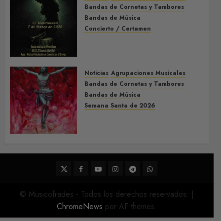
Bandas de Cornetas y Tambores
Bandas de Música
Concierto / Certamen
Concierto de Bandas en
Montellano 2026
3 DE MARZO DE 2026
0
Noticias
Agrupaciones Musicales
Bandas de Cornetas y Tambores
Bandas de Música
Semana Santa de 2026
Acompañamientos musicales
de la Semana Santa de Sevilla
2026
22 DE FEBRERO DE 2026
0
Twitter
Facebook
Youtube
Instagram
Telegram
WhatsApp
© Musicofrades - Todos los derechos reservados.
|
ChromeNews
por AF themes.