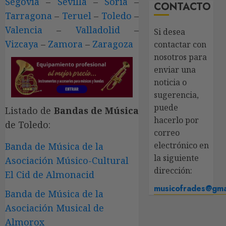
Segovia
–
Sevilla
–
Soria
–
CONTACTO
Tarragona
–
Teruel
–
Toledo
–
Valencia
–
Valladolid
–
Si desea
Vizcaya
–
Zamora
–
Zaragoza
contactar con
nosotros para
enviar una
noticia o
sugerencia,
puede
Listado de
Bandas de Música
hacerlo por
de Toledo:
correo
electrónico en
Banda de Música de la
la siguiente
Asociación Músico-Cultural
dirección:
El Cid de Almonacid
musicofrades@gma
Banda de Música de la
Asociación Musical de
Almorox