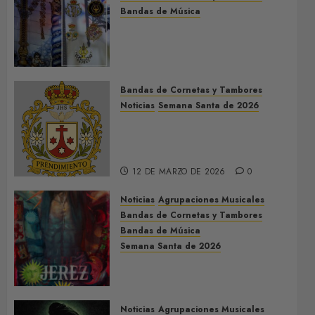
Bandas de Música
Acompañamientos musicales
de la Cruz de la Santísima
Trinidad de Villalba del Alcor
2026
Bandas de Cornetas y Tambores
9 DE MAYO DE 2026
0
Noticias
Semana Santa de 2026
Así será la Semana Santa de
2026 de El Prendimiento de
Dos Hermanas
12 DE MARZO DE 2026
0
Noticias
Agrupaciones Musicales
Bandas de Cornetas y Tambores
Bandas de Música
Semana Santa de 2026
Acompañamientos musicales
de la Semana Santa de Jerez
de la Frontera 2026
Noticias
Agrupaciones Musicales
5 DE MARZO DE 2026
0