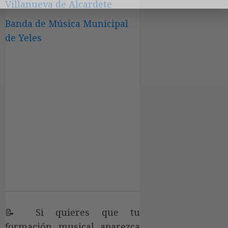
Villanueva de Alcardete
Banda de Música Municipal
de Yeles
📝 Si quieres que tu
formación musical aparezca