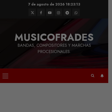
Saltar
7 de agosto de 2026
18:23:14
al
Twitter
Facebook
Youtube
Instagram
Telegram
WhatsApp
contenido
MUSICOFRADES
BANDAS, COMPOSITORES Y MARCHAS
PROCESIONALES.
Menú
principal