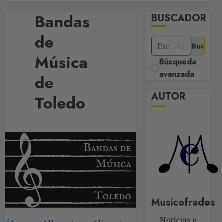
Bandas
BUSCADOR
de
Música
Búsqueda
avanzada
de
AUTOR
Toledo
Musicofrades
Noticias e