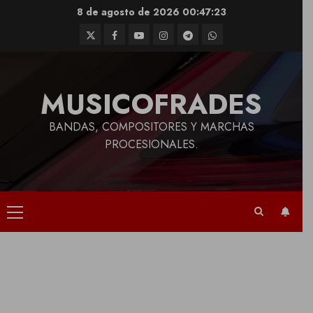
Saltar
8 de agosto de 2026
00:47:24
al
Twitter
Facebook
Youtube
Instagram
Telegram
WhatsApp
contenido
MUSICOFRADES
BANDAS, COMPOSITORES Y MARCHAS
PROCESIONALES.
Menú
principal