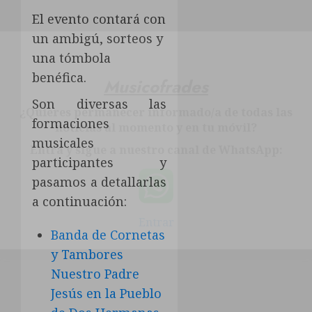
El evento contará con
un ambigú, sorteos y
una tómbola
benéfica.
Musicofrades
Son diversas las
¿Quieres permanecer informado/a de todas las
formaciones
noticias al momento y en tu móvil?
musicales
Entra y sigue a nuestro canal de WhatsApp:
participantes y
pasamos a detallarlas
a continuación:
Entrar
Banda de Cornetas
y Tambores
Nuestro Padre
Jesús en la Pueblo