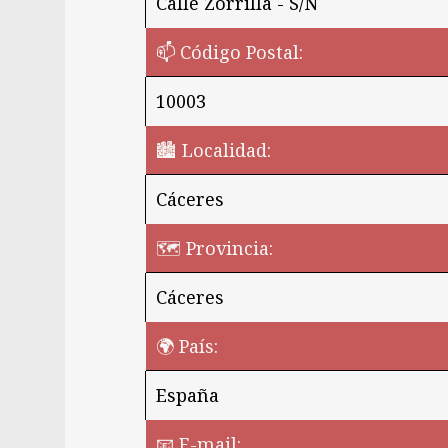
Calle Zorrilla - S/N
📫 Código Postal:
10003
🏙️ Localidad:
Cáceres
🗺 Provincia:
Cáceres
🌍 País:
España
¿Quieres perm
📧 E-mail: