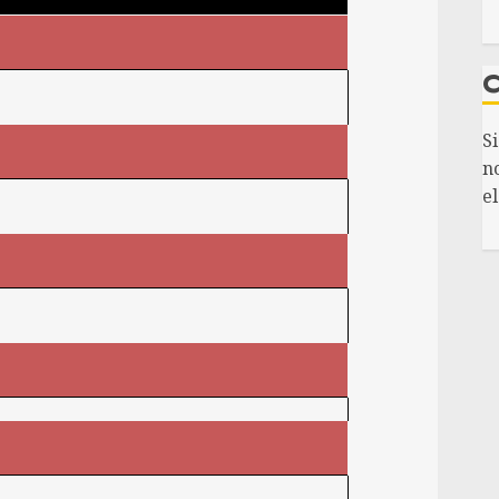
S
n
el