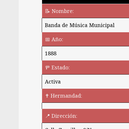
📝 Nombre:
Banda de Música Municipal
📅 Año:
1888
🚥 Estado:
Activa
✝️ Hermandad:
📍 Dirección: