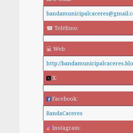
bandamunicipalcaceres@gmail.
☎ Teléfono:
💻 Web:
http://bandamunicipalcaceres.bl
X:
Facebook:
BandaCaceres
Instagram: