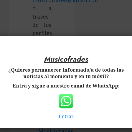
musicofrades@gmail.com
o a
través
de los
perfiles
en las
×
redes
Musicofrades
sociales
que se
¿Quieres permanecer informado/a de todas las
detallan
noticias al momento y en tu móvil?
a
Entra y sigue a nuestro canal de WhatsApp:
continuación:
Musicofrades
Entrar
Musicofrades