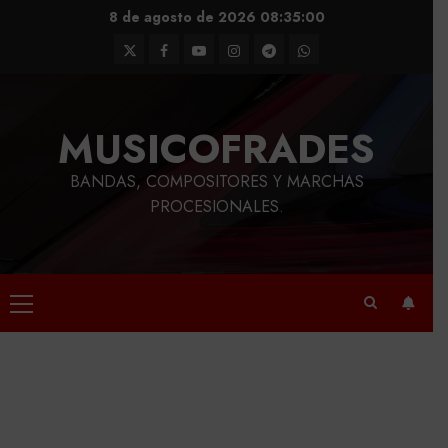
Saltar
8 de agosto de 2026
08:35:01
al
Twitter
Facebook
Youtube
Instagram
Telegram
WhatsApp
contenido
MUSICOFRADES
BANDAS, COMPOSITORES Y MARCHAS
PROCESIONALES.
Menú
principal