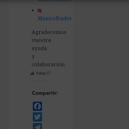
Musicofrades
Agradecemos
vuestra
ayuda
y
colaboración.
Visitas:
17
Compartir:
Facebook
Twitter
Telegram