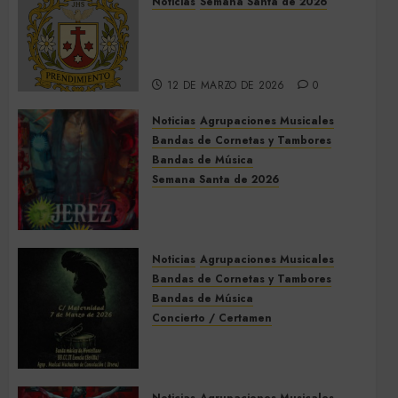
Noticias
Semana Santa de 2026
Así será la Semana Santa de
2026 de El Prendimiento de
Dos Hermanas
12 DE MARZO DE 2026
0
Noticias
Agrupaciones Musicales
Bandas de Cornetas y Tambores
Bandas de Música
Semana Santa de 2026
Acompañamientos musicales
de la Semana Santa de Jerez
de la Frontera 2026
Noticias
Agrupaciones Musicales
5 DE MARZO DE 2026
0
Bandas de Cornetas y Tambores
Bandas de Música
Concierto / Certamen
Concierto de Bandas en
Montellano 2026
3 DE MARZO DE 2026
0
Noticias
Agrupaciones Musicales