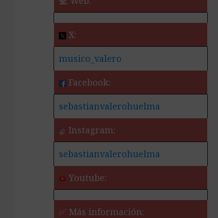
💻 Web:
X:
musico_valero
Facebook:
sebastianvalerohuelma
Instagram:
sebastianvalerohuelma
Youtube:
✅ Más información: