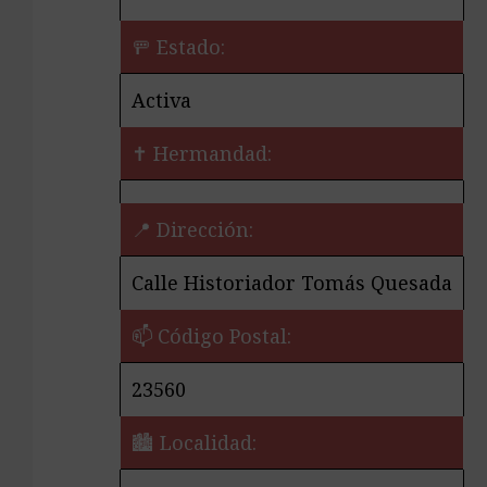
🚥 Estado:
Activa
✝️ Hermandad:
📍 Dirección:
Calle Historiador Tomás Quesada
📫 Código Postal:
23560
🏙️ Localidad: