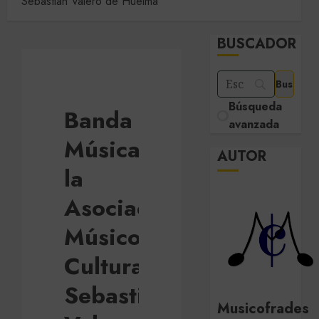
Sebastián Valero de Huelma
BUSCADOR
Búsqueda
Banda de
avanzada
Música de
AUTOR
la
Asociación
Músico-
Cultural
Sebastián
Musicofrades