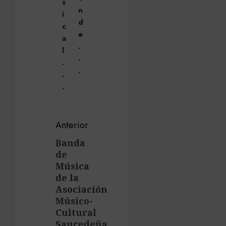
s
n
i
d
c
e
a
.
l
.
.
.
.
.
Navegación
Anterior
de
Banda
Entrada
de
anterior:
entradas
Música
de la
Asociación
Músico-
Cultural
Saucedeña