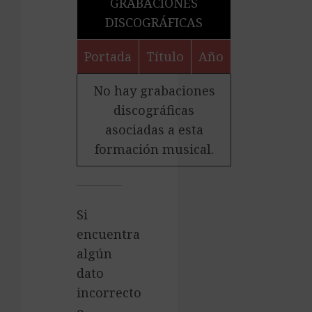
GRABACIONES
DISCOGRÁFICAS
Portada
Título
Año
No hay grabaciones
discográficas
asociadas a esta
formación musical.
Si
encuentra
algún
dato
incorrecto