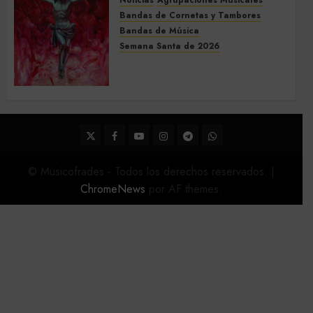
Bandas de Cornetas y Tambores
Bandas de Música
Semana Santa de 2026
Acompañamientos musicales
de la Semana Santa de Sevilla
2026
22 DE FEBRERO DE 2026
0
Twitter
Facebook
Youtube
Instagram
Telegram
WhatsApp
© Musicofrades - Todos los derechos reservados.
|
ChromeNews
por AF themes.