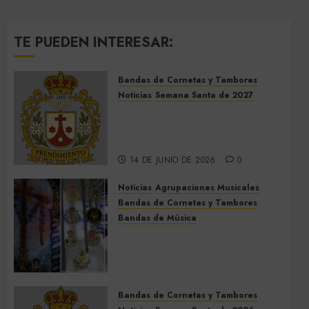
TE PUEDEN INTERESAR:
Bandas de Cornetas y Tambores
Noticias
Semana Santa de 2027
El Prendimiento de Dos
Hermanas cierra el Jueves
Santo de 2027
14 DE JUNIO DE 2026
0
Noticias
Agrupaciones Musicales
Bandas de Cornetas y Tambores
Bandas de Música
Acompañamientos musicales
de la Cruz de la Santísima
Trinidad de Villalba del Alcor
2026
Bandas de Cornetas y Tambores
9 DE MAYO DE 2026
0