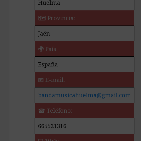
Huelma
🗺 Provincia:
Jaén
🌍 País:
España
📧 E-mail:
bandamusicahuelma@gmail.com
☎ Teléfono:
665521316