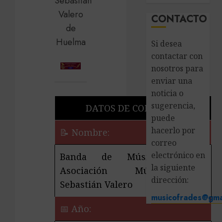
CONTACTO
Si desea
contactar con
nosotros para
enviar una
noticia o
sugerencia,
DATOS DE CONTACTO
puede
hacerlo por
📝 Nombre:
correo
electrónico en
Banda de Música de la
la siguiente
Asociación Músico-Cultural
dirección:
Sebastián Valero
musicofrades@gma
📅 Año: