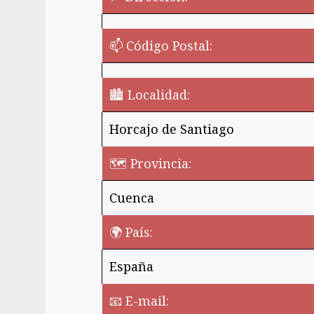
📫 Código Postal:
🏙️ Localidad:
Horcajo de Santiago
🗺 Provincia:
Cuenca
🌍 País:
España
¿Quieres perm
📧 E-mail: