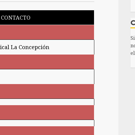
 CONTACTO
S
n
ical La Concepción
el