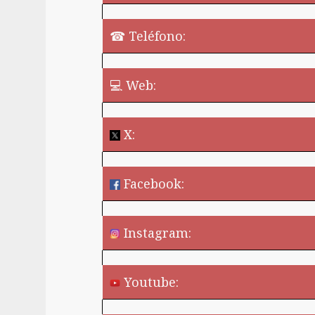
☎ Teléfono:
💻 Web:
X:
Facebook:
Instagram:
Youtube: