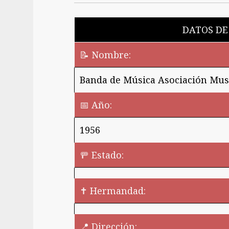
DATOS DE
📝 Nombre:
Banda de Música Asociación Mus
📅 Año:
1956
🚥 Estado:
✝️ Hermandad:
📍 Dirección: