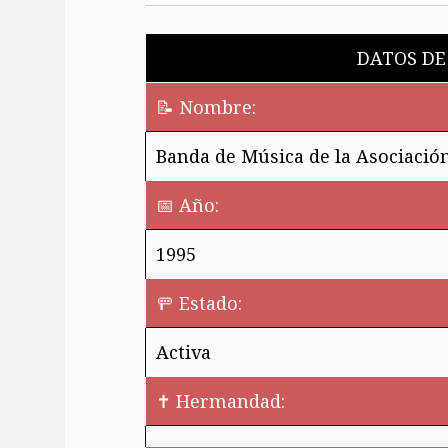
DATOS DE
📝 Nombre:
Banda de Música de la Asociaci
📅 Año:
1995
🚥 Estado:
Activa
✝️ Hermandad: