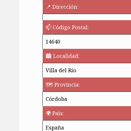
📍 Dirección:
📫 Código Postal:
14640
🏙️ Localidad:
Villa del Río
🗺 Provincia:
Córdoba
🌍 País:
¿Quieres perm
España