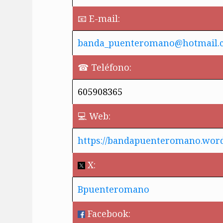
📧 E-mail:
banda_puenteromano@hotmail.
☎ Teléfono:
605908365
💻 Web:
https://bandapuenteromano.wor
X:
Bpuenteromano
Facebook: