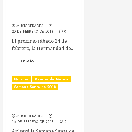
Certamen de Música
Cofrade en Alcalá del Río
MUSICOFRADES
Musicofrades
20 DE FEBRERO DE 2018
0
El próximo sábado 24 de
¿Quieres permanecer informado/a de todas las
febrero, la Hermandad
noticias al momento y en tu móvil?
de...
Entra y sigue a nuestro canal de WhatsApp:
LEER MÁS
Noticias
Bandas de Música
Entrar
Semana Santa de 2018
Semana Santa de 2018 de
la Cruz Roja de Sevilla
MUSICOFRADES
16 DE FEBRERO DE 2018
0