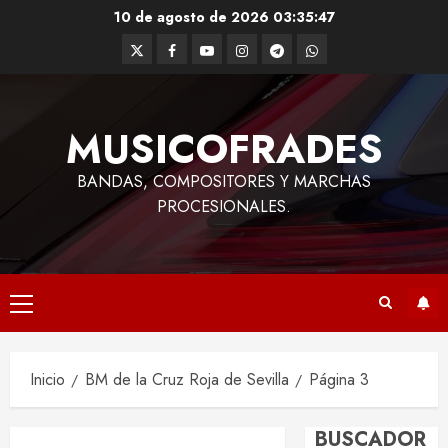
Saltar
10 de agosto de 2026
03:35:47
al
Twitter
Facebook
Youtube
Instagram
Telegram
WhatsApp
contenido
MUSICOFRADES
BANDAS, COMPOSITORES Y MARCHAS
PROCESIONALES.
Menú
principal
Inicio
BM de la Cruz Roja de Sevilla
Página 3
BUSCADOR