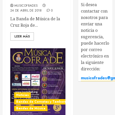
Si desea
MUSICOFRADES
24 DE ABRIL DE 2018
0
contactar con
nosotros para
La Banda de Música de la
enviar una
Cruz Roja de...
noticia o
sugerencia,
LEER MÁS
puede
hacerlo por
correo
electrónico en
la siguiente
dirección:
musicofrades@gma
Noticias
Bandas de Cornetas y Tambores
Bandas de Música