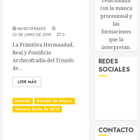
relacionada
Bandas participantes en el
con la música
Romerito de Hinojos de
procesional y
2018
las
MUSICOFRADES
formaciones
22 DE JUNIO DE 2018
0
que la
La Primitiva Hermandad,
interpretan.
Real y Pontificia
Archicofradía del Triunfo
REDES
de...
SOCIALES
LEER MÁS
Noticias
Bandas de Música
Semana Santa de 2019
La Cruz Roja de Sevilla
CONTACTO
estará en La Algaba la
próxima Semana Santa