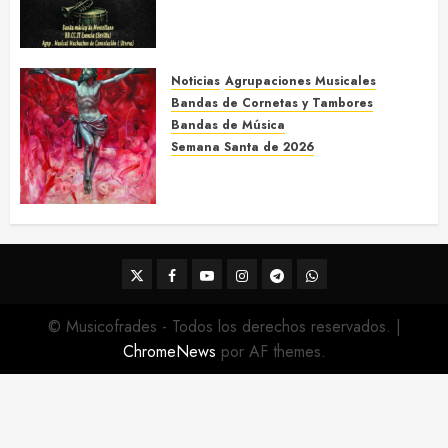
Concierto / Certamen
Concierto de Bandas en
Montellano 2026
3 DE MARZO DE 2026
0
Noticias
Agrupaciones Musicales
Bandas de Cornetas y Tambores
Bandas de Música
Semana Santa de 2026
Acompañamientos musicales
de la Semana Santa de Sevilla
2026
22 DE FEBRERO DE 2026
0
Twitter
Facebook
Youtube
Instagram
Telegram
WhatsApp
© Musicofrades - Todos los derechos reservados.
|
ChromeNews
por AF themes.