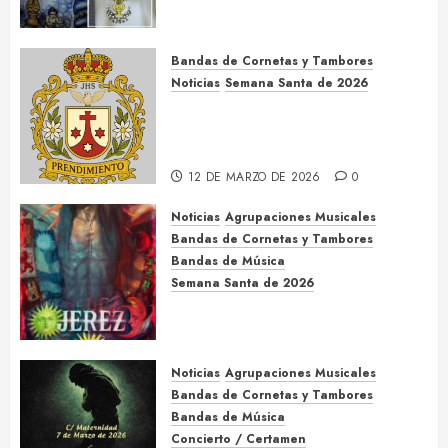
de la Cruz de la Santísima
Trinidad de Villalba del Alcor
2026
Bandas de Cornetas y Tambores
9 DE MAYO DE 2026
0
Noticias
Semana Santa de 2026
Así será la Semana Santa de
2026 de El Prendimiento de
Dos Hermanas
12 DE MARZO DE 2026
0
Noticias
Agrupaciones Musicales
Bandas de Cornetas y Tambores
Bandas de Música
Semana Santa de 2026
Acompañamientos musicales
de la Semana Santa de Jerez
de la Frontera 2026
Noticias
Agrupaciones Musicales
5 DE MARZO DE 2026
0
Bandas de Cornetas y Tambores
Bandas de Música