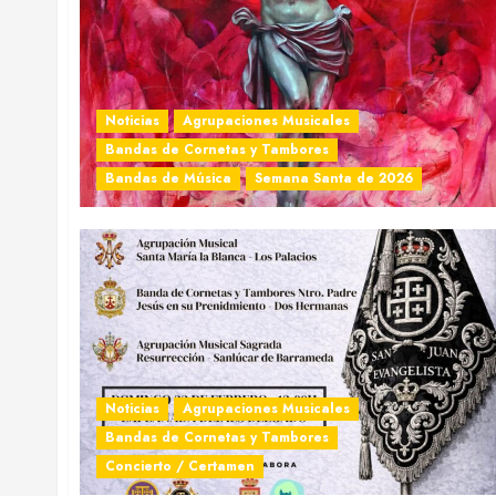
Noticias
Agrupaciones Musicales
Bandas de Cornetas y Tambores
Bandas de Música
Semana Santa de 2026
Noticias
Agrupaciones Musicales
Bandas de Cornetas y Tambores
Concierto / Certamen