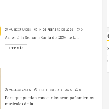
Así será la Semana Santa de 2026 de Las
Cigarreras
MUSICOFRADES
14 DE FEBRERO DE 2026
0
Así será la Semana Santa de 2026 de la...
Musicofrades
S
LEER MÁS
anecer informado/a de todas las noticias al momento 
n
el
Entra y sigue a nuestro canal de WhatsApp:
Acompañamientos musicales de la Semana Santa
de Málaga 2026
Entrar
MUSICOFRADES
8 DE FEBRERO DE 2026
0
Para que puedan conocer los acompañamientos
musicales de la...