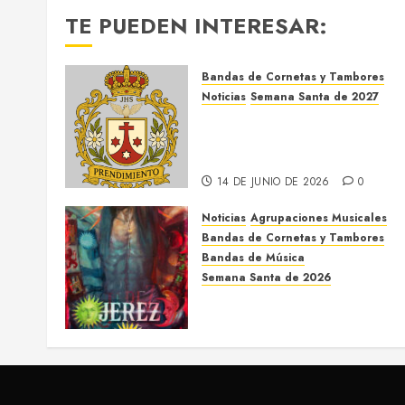
de
TE PUEDEN INTERESAR:
entradas
Bandas de Cornetas y Tambores
Noticias
Semana Santa de 2027
El Prendimiento de Dos
Hermanas cierra el Jueves
Santo de 2027
14 DE JUNIO DE 2026
0
Noticias
Agrupaciones Musicales
Bandas de Cornetas y Tambores
Bandas de Música
Semana Santa de 2026
Acompañamientos musicales
de la Semana Santa de Jerez
de la Frontera 2026
5 DE MARZO DE 2026
0