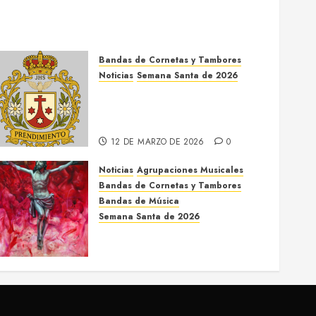
Bandas de Cornetas y Tambores
Noticias
Semana Santa de 2026
Así será la Semana Santa de
2026 de El Prendimiento de
Dos Hermanas
12 DE MARZO DE 2026
0
Noticias
Agrupaciones Musicales
Bandas de Cornetas y Tambores
Bandas de Música
Semana Santa de 2026
Acompañamientos musicales
de la Semana Santa de Sevilla
2026
22 DE FEBRERO DE 2026
0