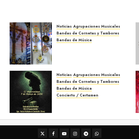
Noticias
Agrupaciones Musicales
Bandas de Cornetas y Tambores
Bandas de Música
Acompañamientos musicales
de la Cruz de la Santísima
Trinidad de Villalba del Alcor
2026
Noticias
Agrupaciones Musicales
9 DE MAYO DE 2026
0
Bandas de Cornetas y Tambores
Bandas de Música
Concierto / Certamen
Concierto de Bandas en
Montellano 2026
3 DE MARZO DE 2026
0
Twitter
Facebook
Youtube
Instagram
Telegram
WhatsApp