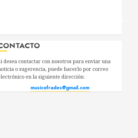
Twitter
Facebook
Youtube
Instagram
Telegram
WhatsApp
CONTACTO
i desea contactar con nosotros para enviar una
y en tu móvil?
oticia o sugerencia, puede hacerlo por correo
ectrónico en la siguiente dirección:
musicofrades@gmail.com