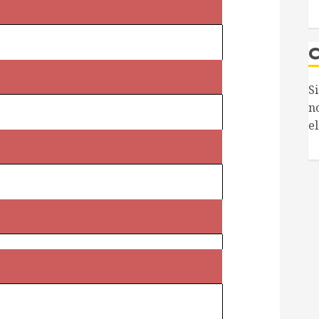
S
n
el