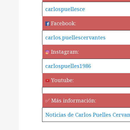
carlospuellesce
Facebook:
carlos.puellescervantes
Instagram:
carlospuelles1986
Youtube:
✅ Más información:
Noticias de Carlos Puelles Cerva