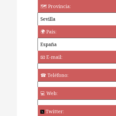
🗺 Provincia:
Sevilla
🌍 País:
España
📧 E-mail:
☎ Teléfono:
💻 Web:
¿Quieres perm
Twitter: