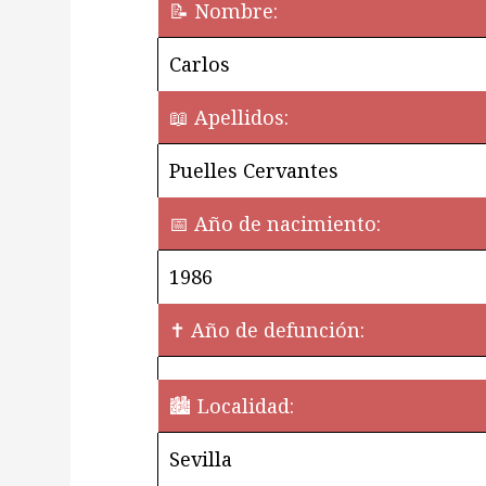
📝 Nombre:
Carlos
📖 Apellidos:
Puelles Cervantes
📅 Año de nacimiento:
1986
✝ Año de defunción:
🏙️ Localidad:
Sevilla