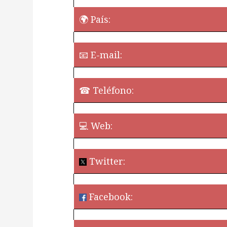
🌍 País:
📧 E-mail:
☎ Teléfono:
💻 Web:
Twitter:
Facebook:
¿Quieres perm