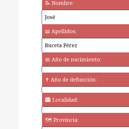
📝 Nombre:
José
📖 Apellidos:
Buceta Pérez
📅 Año de nacimiento:
✝ Año de defunción:
🏙️ Localidad:
🗺 Provincia: