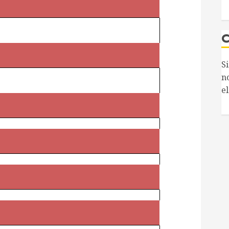
S
n
el