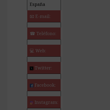
España
📧 E-mail:
☎ Teléfono:
💻 Web:
Twitter:
Facebook:
Instagram: