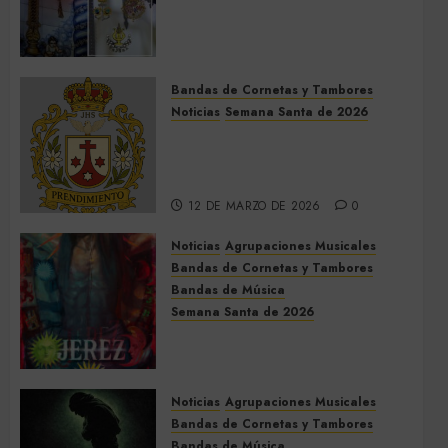
Acompañamientos musicales
de la Cruz de la Santísima
Trinidad de Villalba del Alcor
2026
Bandas de Cornetas y Tambores
9 DE MAYO DE 2026
0
Noticias
Semana Santa de 2026
Así será la Semana Santa de
2026 de El Prendimiento de
Dos Hermanas
12 DE MARZO DE 2026
0
Noticias
Agrupaciones Musicales
Bandas de Cornetas y Tambores
Bandas de Música
Semana Santa de 2026
Acompañamientos musicales
de la Semana Santa de Jerez
de la Frontera 2026
Noticias
Agrupaciones Musicales
5 DE MARZO DE 2026
0
Bandas de Cornetas y Tambores
Bandas de Música