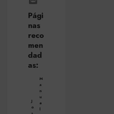
Print
Pági
nas
reco
men
dad
as:
M
a
n
u
J
e
o
l
s