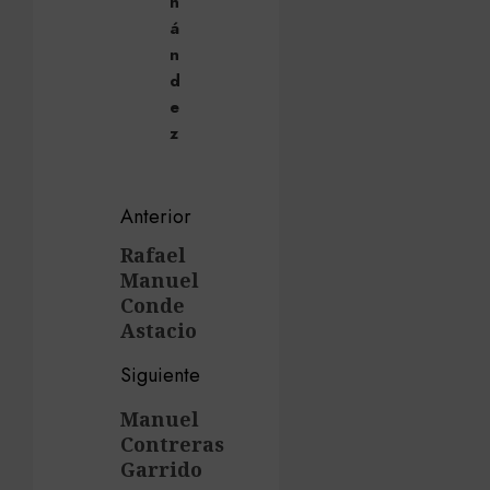
n
á
n
d
e
z
Navegación
Anterior
de
Rafael
Entrada
Manuel
anterior:
entradas
Conde
Astacio
Siguiente
Siguiente
Manuel
Contreras
entrada:
Garrido