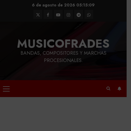
Saltar
6 de agosto de 2026
05:15:10
al
Twitter
Facebook
Youtube
Instagram
Telegram
WhatsApp
contenido
MUSICOFRADES
BANDAS, COMPOSITORES Y MARCHAS
PROCESIONALES.
Menú
principal