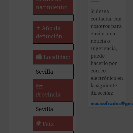
nacimiento:
Si desea
contactar con
nosotros para
✝ Año de
enviar una
defunción:
noticia o
sugerencia,
puede
🏙️ Localidad:
hacerlo por
correo
Sevilla
electrónico en
la siguiente
🗺
dirección:
Provincia:
musicofrades@gma
Sevilla
🌍 País: