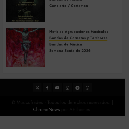
Concierto / Certamen
Concierto de Bandas en
Montellano 2026
3 DE MARZO DE 2026
0
Noticias
Agrupaciones Musicales
Bandas de Cornetas y Tambores
Bandas de Música
Semana Santa de 2026
Acompañamientos musicales
de la Semana Santa de Sevilla
2026
22 DE FEBRERO DE 2026
0
Twitter
Facebook
Youtube
Instagram
Telegram
WhatsApp
© Musicofrades - Todos los derechos reservados.
|
ChromeNews
por AF themes.