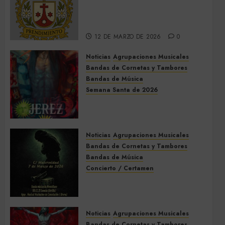
Así será la Semana Santa de
2026 de El Prendimiento de
Dos Hermanas
12 DE MARZO DE 2026
0
Noticias
Agrupaciones Musicales
Bandas de Cornetas y Tambores
Bandas de Música
Semana Santa de 2026
Acompañamientos musicales
de la Semana Santa de Jerez
de la Frontera 2026
Noticias
Agrupaciones Musicales
5 DE MARZO DE 2026
0
Bandas de Cornetas y Tambores
Bandas de Música
Concierto / Certamen
Concierto de Bandas en
Montellano 2026
3 DE MARZO DE 2026
0
Noticias
Agrupaciones Musicales
Bandas de Cornetas y Tambores