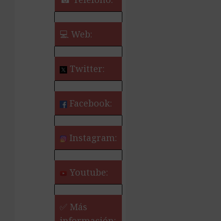
💻 Web:
Twitter:
Facebook:
Instagram:
Youtube:
✅ Más
información: