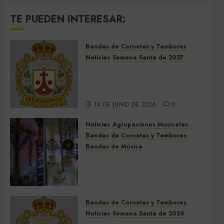
TE PUEDEN INTERESAR:
Bandas de Cornetas y Tambores
Noticias
Semana Santa de 2027
El Prendimiento de Dos
Hermanas cierra el Jueves
Santo de 2027
14 DE JUNIO DE 2026
0
Noticias
Agrupaciones Musicales
Bandas de Cornetas y Tambores
Bandas de Música
Acompañamientos musicales
de la Cruz de la Santísima
Trinidad de Villalba del Alcor
2026
Bandas de Cornetas y Tambores
9 DE MAYO DE 2026
0
Noticias
Semana Santa de 2026