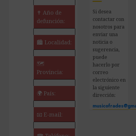
Si desea
✝ Año de
contactar con
defunción:
nosotros para
enviar una
🏙️ Localidad:
noticia o
sugerencia,
puede
🗺
hacerlo por
Provincia:
correo
electrónico en
la siguiente
🌍 País:
dirección:
musicofrades@gma
📧 E-mail:
☎ Teléfono: