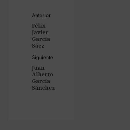
Navegación
Anterior
de
Félix
Entrada
Javier
anterior:
entradas
García
Sáez
Siguiente
Juan
Siguiente
Alberto
entrada:
García
Sánchez