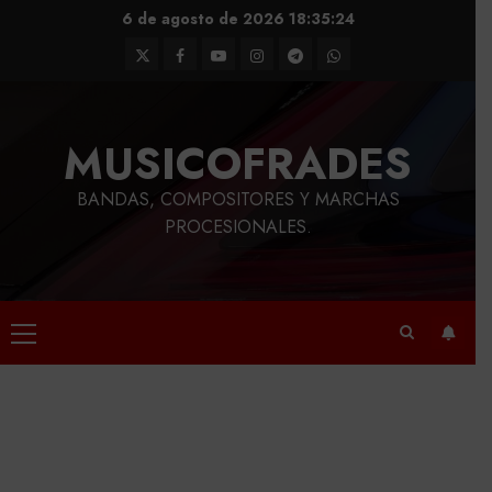
Saltar
6 de agosto de 2026
18:35:25
al
Twitter
Facebook
Youtube
Instagram
Telegram
WhatsApp
contenido
MUSICOFRADES
BANDAS, COMPOSITORES Y MARCHAS
PROCESIONALES.
Menú
principal