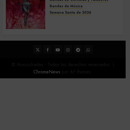
Bandas de Música
Semana Santa de 2026
Acompañamientos musicales
de la Semana Santa de Sevilla
2026
22 DE FEBRERO DE 2026
0
Twitter
Facebook
Youtube
Instagram
Telegram
WhatsApp
© Musicofrades - Todos los derechos reservados.
|
ChromeNews
por AF themes.