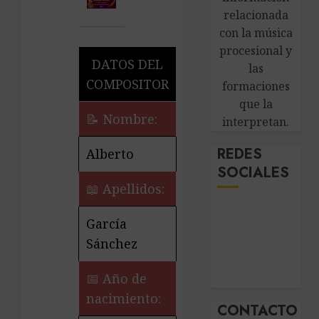
relacionada
con la música
procesional y
DATOS DEL
las
COMPOSITOR
formaciones
que la
📝 Nombre:
interpretan.
REDES
Alberto
SOCIALES
📖 Apellidos:
García
Sánchez
📅 Año de
nacimiento:
CONTACTO