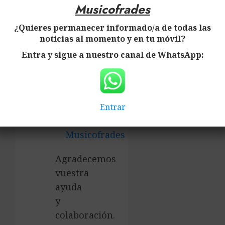
detallan
Musicofrades
a
¿Quieres permanecer informado/a de todas las
continuación:
noticias al momento y en tu móvil?
Entra y sigue a nuestro canal de WhatsApp:
Musicofrades
Musicofrades
Entrar
Musicofrades
Agradecemos
vuestra
ayuda
y
colaboración.