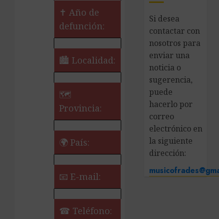
✝ Año de
Si desea
defunción:
contactar con
nosotros para
enviar una
🏙️ Localidad:
noticia o
sugerencia,
puede
🗺
hacerlo por
Provincia:
correo
electrónico en
la siguiente
🌍 País:
dirección:
musicofrades@gma
📧 E-mail:
☎ Teléfono: