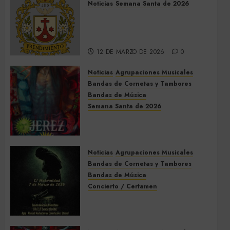
Noticias
Semana Santa de 2026
Así será la Semana Santa de
2026 de El Prendimiento de
Dos Hermanas
12 DE MARZO DE 2026
0
Noticias
Agrupaciones Musicales
Bandas de Cornetas y Tambores
Bandas de Música
Semana Santa de 2026
Acompañamientos musicales
de la Semana Santa de Jerez
de la Frontera 2026
Noticias
Agrupaciones Musicales
5 DE MARZO DE 2026
0
Bandas de Cornetas y Tambores
Bandas de Música
Concierto / Certamen
Concierto de Bandas en
Montellano 2026
3 DE MARZO DE 2026
0