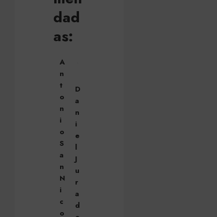
dad
as:
A
n
t
D
o
a
n
n
i
i
o
e
S
l
a
J
n
u
N
r
i
a
c
d
o