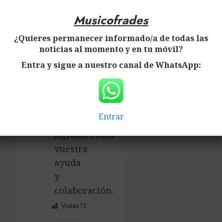
continuación:
Musicofrades
¿Quieres permanecer informado/a de todas las
Musicofrades
noticias al momento y en tu móvil?
Entra y sigue a nuestro canal de WhatsApp:
Musicofrades
Musicofrades
Entrar
Agradecemos
vuestra
ayuda
y
colaboración.
Visitas:
12