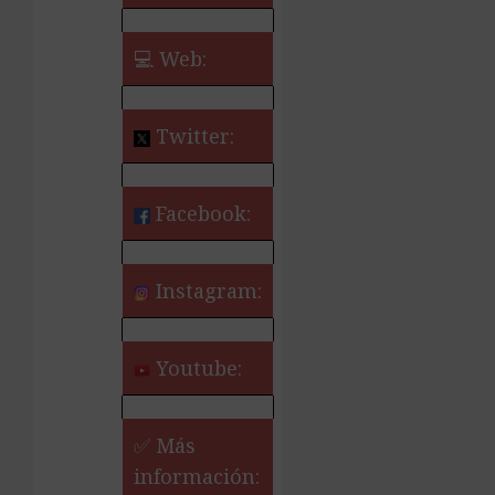
💻 Web:
Twitter:
Facebook:
Instagram:
Youtube:
✅ Más
información: