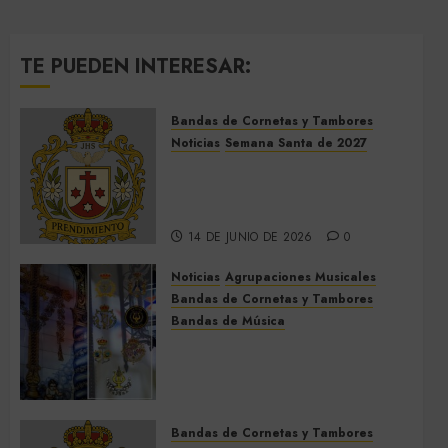
TE PUEDEN INTERESAR:
Bandas de Cornetas y Tambores
Noticias
Semana Santa de 2027
El Prendimiento de Dos
Hermanas cierra el Jueves
Santo de 2027
14 DE JUNIO DE 2026
0
Noticias
Agrupaciones Musicales
Bandas de Cornetas y Tambores
Bandas de Música
Acompañamientos musicales
de la Cruz de la Santísima
Trinidad de Villalba del Alcor
2026
Bandas de Cornetas y Tambores
9 DE MAYO DE 2026
0