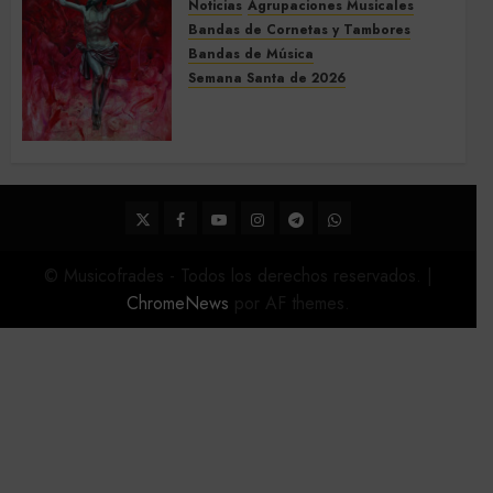
Noticias
Agrupaciones Musicales
Bandas de Cornetas y Tambores
Bandas de Música
Semana Santa de 2026
Acompañamientos musicales
de la Semana Santa de Sevilla
2026
22 DE FEBRERO DE 2026
0
Twitter
Facebook
Youtube
Instagram
Telegram
WhatsApp
© Musicofrades - Todos los derechos reservados.
|
ChromeNews
por AF themes.