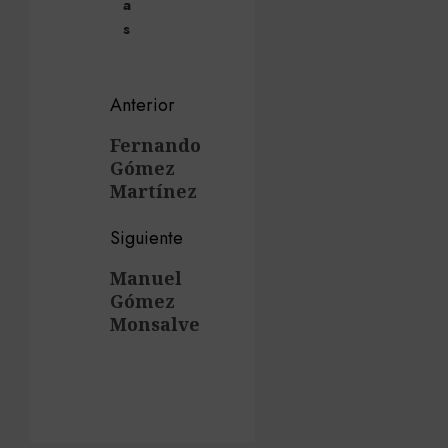
a
s
Navegación
Anterior
de
Entrada
Fernando
Gómez
anterior:
entradas
Martínez
Siguiente
Siguiente
Manuel
Gómez
entrada:
Monsalve