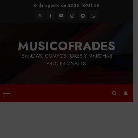
Saltar
6 de agosto de 2026
16:01:57
al
Twitter
Facebook
Youtube
Instagram
Telegram
WhatsApp
contenido
MUSICOFRADES
BANDAS, COMPOSITORES Y MARCHAS
PROCESIONALES.
Menú
principal