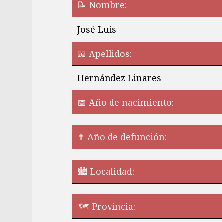
📝 Nombre:
José Luis
📖 Apellidos:
Hernández Linares
📅 Año de nacimiento:
✝ Año de defunción:
🏙️ Localidad:
🗺 Provincia: