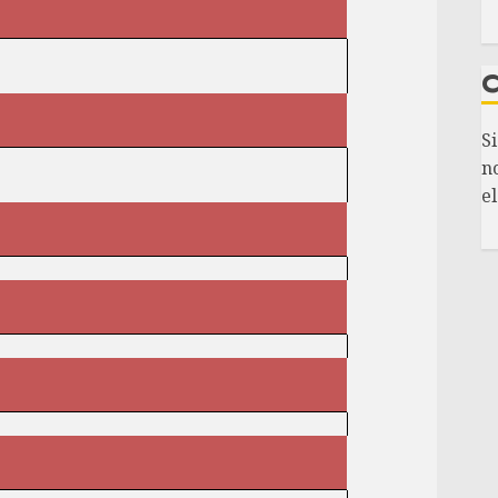
S
n
el