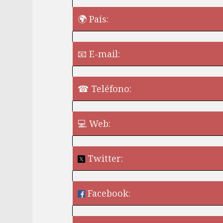
🌍 País:
📧 E-mail:
☎ Teléfono:
💻 Web:
Twitter:
Facebook:
¿Quieres perm