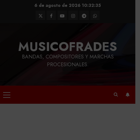
Saltar
6 de agosto de 2026
10:32:35
al
Twitter
Facebook
Youtube
Instagram
Telegram
WhatsApp
contenido
MUSICOFRADES
BANDAS, COMPOSITORES Y MARCHAS
PROCESIONALES.
Menú
principal