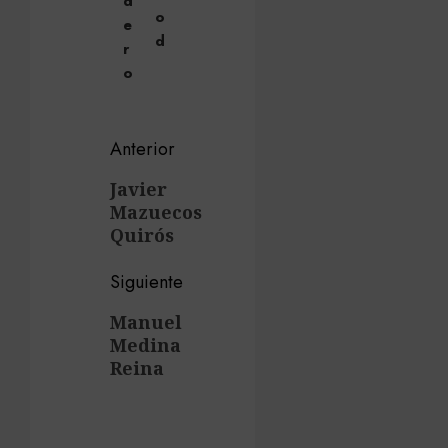
d
o
e
d
r
o
Navegación
Anterior
de
Entrada
Javier
Mazuecos
anterior:
entradas
Quirós
Siguiente
Siguiente
Manuel
Medina
entrada:
Reina