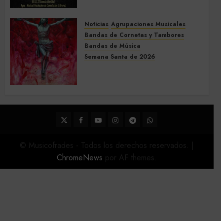
Montellano 2026
3 DE MARZO DE 2026
0
Noticias
Agrupaciones Musicales
Bandas de Cornetas y Tambores
Bandas de Música
Semana Santa de 2026
Acompañamientos musicales
de la Semana Santa de Sevilla
2026
22 DE FEBRERO DE 2026
0
Twitter
Facebook
Youtube
Instagram
Telegram
WhatsApp
© Musicofrades - Todos los derechos reservados.
|
ChromeNews
por AF themes.