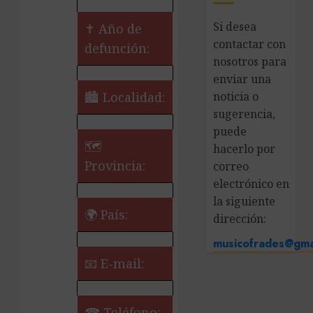
Si desea
✝ Año de
contactar con
defunción:
nosotros para
enviar una
🏙️ Localidad:
noticia o
sugerencia,
puede
🗺
hacerlo por
Provincia:
correo
electrónico en
la siguiente
🌍 País:
dirección:
musicofrades@gma
📧 E-mail:
☎ Teléfono: