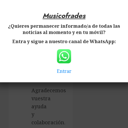
detallan
a
Musicofrades
continuación:
¿Quieres permanecer informado/a de todas las
noticias al momento y en tu móvil?
Musicofrades
Entra y sigue a nuestro canal de WhatsApp:
Musicofrades
Entrar
Musicofrades
Agradecemos
vuestra
ayuda
y
colaboración.