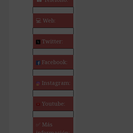
💻 Web:
Twitter:
Facebook:
Instagram:
Youtube:
✅ Más
información: