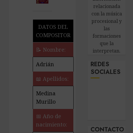
relacionada
con la música
procesional y
DATOS DEL
las
COMPOSITOR
formaciones
que la
📝 Nombre:
interpretan.
REDES
Adrián
SOCIALES
📖 Apellidos:
Medina
Murillo
📅 Año de
nacimiento:
CONTACTO