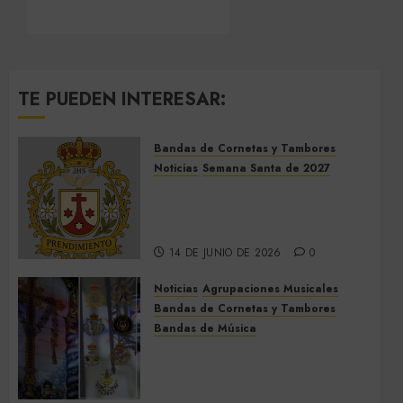
TE PUEDEN INTERESAR:
Bandas de Cornetas y Tambores
Noticias
Semana Santa de 2027
El Prendimiento de Dos
Hermanas cierra el Jueves
Santo de 2027
14 DE JUNIO DE 2026
0
Noticias
Agrupaciones Musicales
Bandas de Cornetas y Tambores
Bandas de Música
Acompañamientos musicales
de la Cruz de la Santísima
Trinidad de Villalba del Alcor