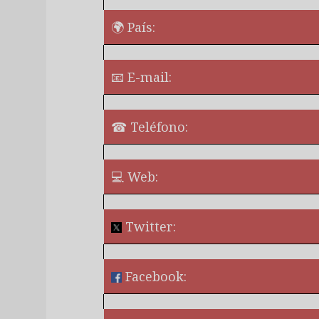
🌍 País:
📧 E-mail:
☎ Teléfono:
💻 Web:
Twitter:
Facebook:
¿Quieres perm