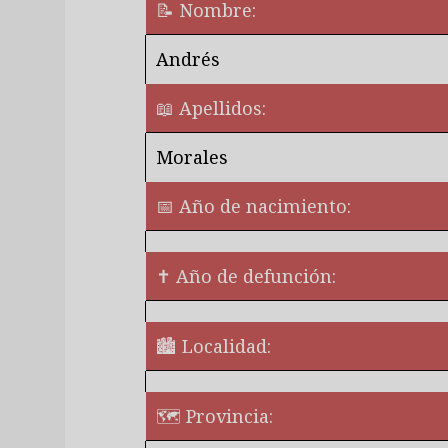
📝 Nombre:
Andrés
📖 Apellidos:
Morales
📅 Año de nacimiento:
✝ Año de defunción:
🏙️ Localidad:
🗺 Provincia: