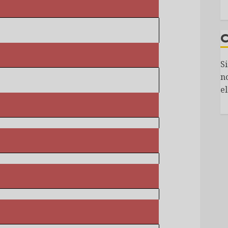
S
n
el