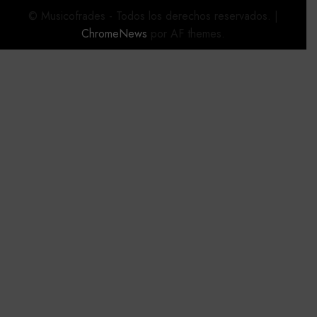
© Musicofrades - Todos los derechos reservados.
|
ChromeNews
por AF themes.