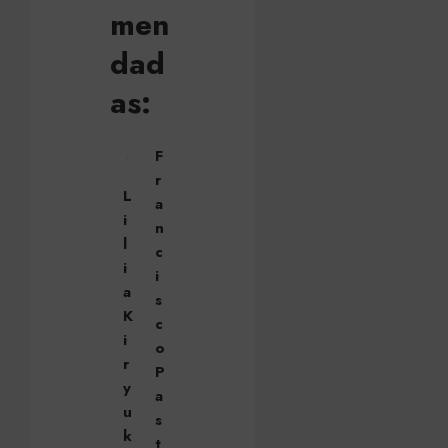
men
dad
as:
F
r
L
a
i
n
l
c
i
i
a
s
K
c
i
o
r
P
y
a
u
s
k
t