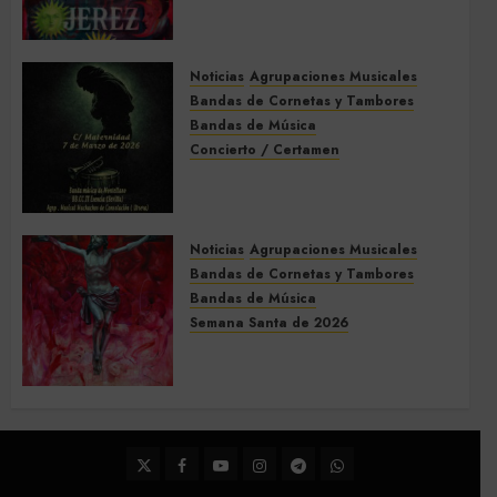
Acompañamientos musicales
de la Semana Santa de Jerez
de la Frontera 2026
Noticias
Agrupaciones Musicales
5 DE MARZO DE 2026
0
Bandas de Cornetas y Tambores
Bandas de Música
Concierto / Certamen
Concierto de Bandas en
Montellano 2026
3 DE MARZO DE 2026
0
Noticias
Agrupaciones Musicales
Bandas de Cornetas y Tambores
Bandas de Música
Semana Santa de 2026
Acompañamientos musicales
de la Semana Santa de Sevilla
2026
22 DE FEBRERO DE 2026
0
Twitter
Facebook
Youtube
Instagram
Telegram
WhatsApp