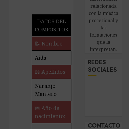
relacionada
con la música
procesional y
DATOS DEL
las
COMPOSITOR
formaciones
que la
📝 Nombre:
interpretan.
Aída
REDES
SOCIALES
📖 Apellidos:
Naranjo
Mantero
📅 Año de
nacimiento:
CONTACTO