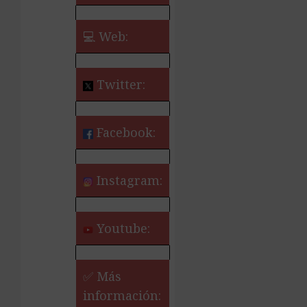
💻 Web:
Twitter:
Facebook:
Instagram:
Youtube:
✅ Más
información: