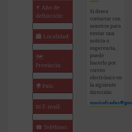
✝ Año de
Si desea
defunción:
contactar con
nosotros para
enviar una
🏙️ Localidad:
noticia o
sugerencia,
puede
🗺
hacerlo por
Provincia:
correo
electrónico en
la siguiente
🌍 País:
dirección:
musicofrades@gma
📧 E-mail:
☎ Teléfono: