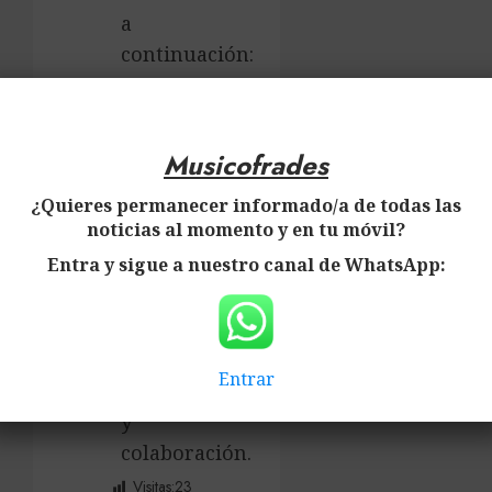
a
continuación:
Musicofrades
Musicofrades
Musicofrades
¿Quieres permanecer informado/a de todas las
noticias al momento y en tu móvil?
Entra y sigue a nuestro canal de WhatsApp:
Musicofrades
Agradecemos
vuestra
Entrar
ayuda
y
colaboración.
Visitas:
23