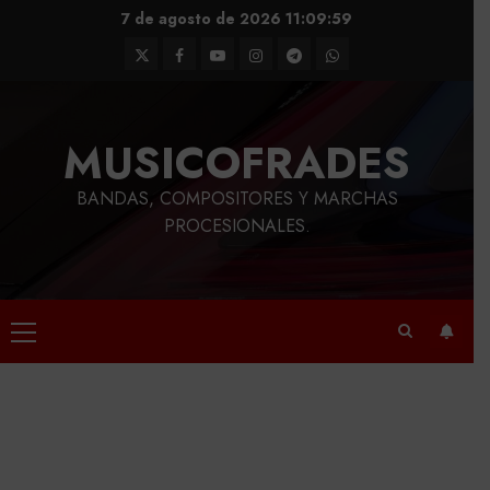
Saltar
7 de agosto de 2026
11:10:00
al
Twitter
Facebook
Youtube
Instagram
Telegram
WhatsApp
contenido
MUSICOFRADES
BANDAS, COMPOSITORES Y MARCHAS
PROCESIONALES.
Menú
principal