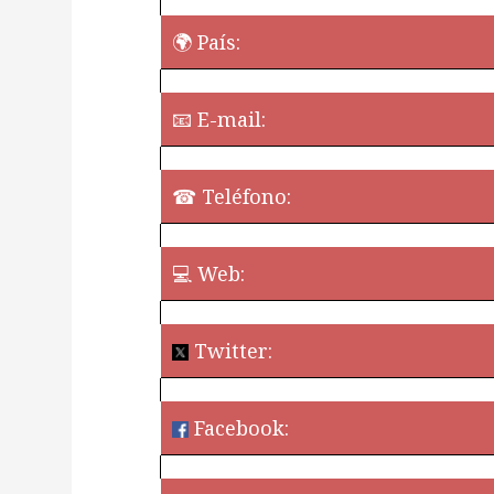
🌍 País:
📧 E-mail:
☎ Teléfono:
💻 Web:
Twitter:
Facebook:
¿Quieres perm