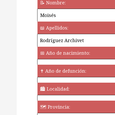
📝 Nombre:
Moisés
📖 Apellidos:
Rodríguez Archivet
📅 Año de nacimiento:
✝ Año de defunción:
🏙️ Localidad:
🗺 Provincia: