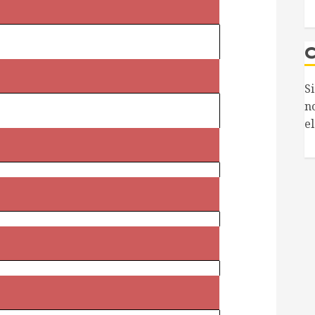
S
n
el