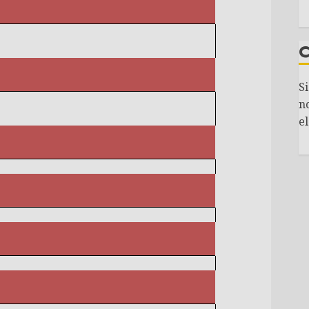
S
n
el