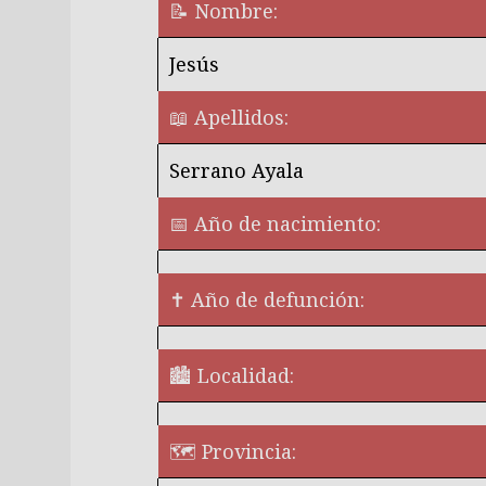
📝 Nombre:
Jesús
📖 Apellidos:
Serrano Ayala
📅 Año de nacimiento:
✝ Año de defunción:
🏙️ Localidad:
🗺 Provincia: