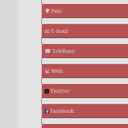
🌍 País:
📧 E-mail:
☎ Teléfono:
💻 Web:
Twitter:
Facebook:
¿Quieres perm