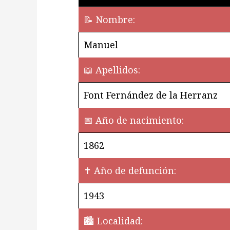
📝 Nombre:
Manuel
📖 Apellidos:
Font Fernández de la Herranz
📅 Año de nacimiento:
1862
✝ Año de defunción:
1943
🏙️ Localidad: