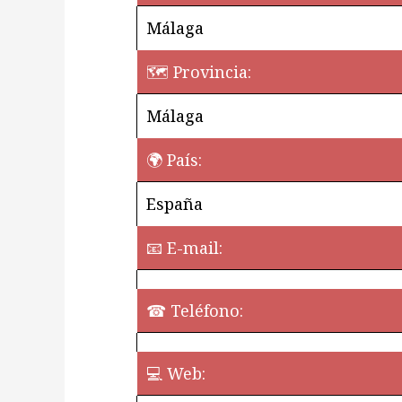
Málaga
🗺 Provincia:
Málaga
🌍 País:
España
📧 E-mail:
☎ Teléfono:
💻 Web:
¿Quieres perm