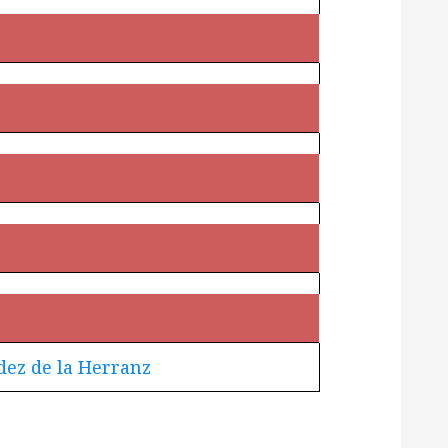
Entra y sigue a nuestro canal de WhatsApp:
Entrar
ez de la Herranz