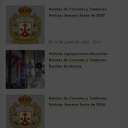
Bandas de Cornetas y Tambores
Noticias
Semana Santa de 2027
El Prendimiento de Dos
Hermanas cierra el Jueves
Santo de 2027
14 DE JUNIO DE 2026
0
Noticias
Agrupaciones Musicales
Bandas de Cornetas y Tambores
Bandas de Música
Acompañamientos musicales
de la Cruz de la Santísima
Trinidad de Villalba del Alcor
2026
Bandas de Cornetas y Tambores
9 DE MAYO DE 2026
0
Noticias
Semana Santa de 2026
Así será la Semana Santa de
2026 de El Prendimiento de
Dos Hermanas