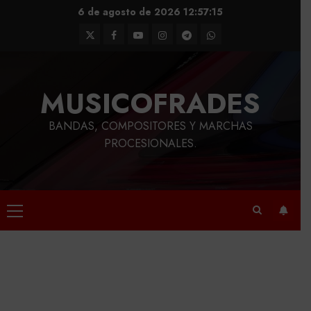
Saltar
6 de agosto de 2026
12:57:16
al
Twitter
Facebook
Youtube
Instagram
Telegram
WhatsApp
contenido
MUSICOFRADES
BANDAS, COMPOSITORES Y MARCHAS
PROCESIONALES.
Menú
principal