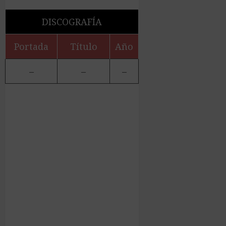
DISCOGRAFÍA
Portada
Título
Año
–
–
–