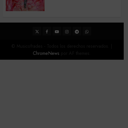
Acompañamientos musicales
de la Semana Santa de Sevilla
2026
22 DE FEBRERO DE 2026
0
Twitter
Facebook
Youtube
Instagram
Telegram
WhatsApp
© Musicofrades - Todos los derechos reservados.
|
ChromeNews
por AF themes.