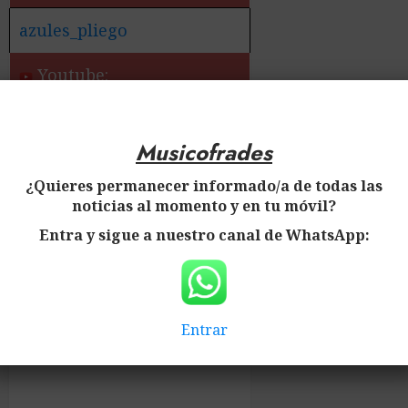
azules_pliego
Youtube:
Musicofrades
✅ Más información:
¿Quieres permanecer informado/a de todas las
noticias al momento y en tu móvil?
Noticias de la Banda de
Cornetas y Tambores
Entra y sigue a nuestro canal de WhatsApp:
Nuestra Señora de los
Dolores y la Piedad – Los
Azules – de Pliego
Entrar