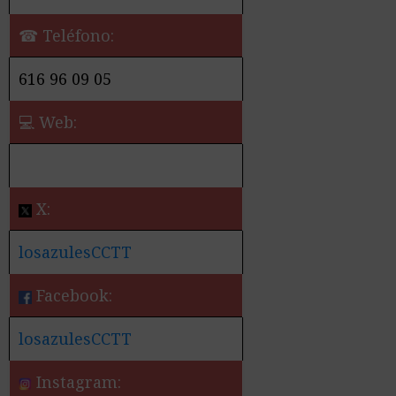
☎ Teléfono:
616 96 09 05
💻 Web:
X:
losazulesCCTT
Facebook:
losazulesCCTT
Instagram: