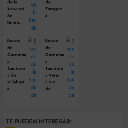
de la
de
Asociaci
Zaragoz
ón
a
Unión...
Banda
Banda
de
de
Cornetas
Cornetas
y
y
Tambore
Tambore
s de
s Vera-
Villahart
Cruz
a
de...
TE PUEDEN INTERESAR: