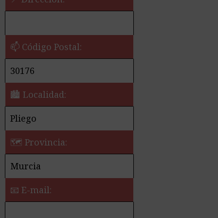
📫 Código Postal:
30176
🏙️ Localidad:
Pliego
🗺 Provincia:
Murcia
📧 E-mail: