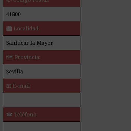
41800
🏙️ Localidad:
Sanlúcar la Mayor
🗺 Provincia:
Sevilla
📧 E-mail:
☎ Teléfono: