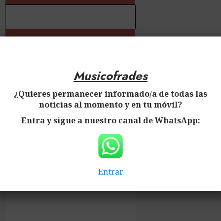
✅ Más información:
Noticias de la Banda de
Musicofrades
Cornetas y Tambores
Nuestro Padre Jesús
¿Quieres permanecer informado/a de todas las
noticias al momento y en tu móvil?
Cautivo de Sanlúcar la
Mayor
Entra y sigue a nuestro canal de WhatsApp:
Entrar