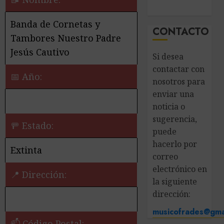
Banda de Cornetas y
CONTACTO
Tambores Nuestro Padre
Jesús Cautivo
Si desea
contactar con
📅 Año:
nosotros para
enviar una
noticia o
sugerencia,
🚥 Estado:
puede
hacerlo por
Extinta
correo
electrónico en
📍 Dirección:
la siguiente
dirección:
musicofrades@gma
📫 Código Postal: