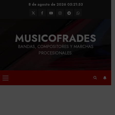
Saltar
8 de agosto de 2026
05:21:54
al
Twitter
Facebook
Youtube
Instagram
Telegram
WhatsApp
contenido
MUSICOFRADES
BANDAS, COMPOSITORES Y MARCHAS
PROCESIONALES.
Menú
principal