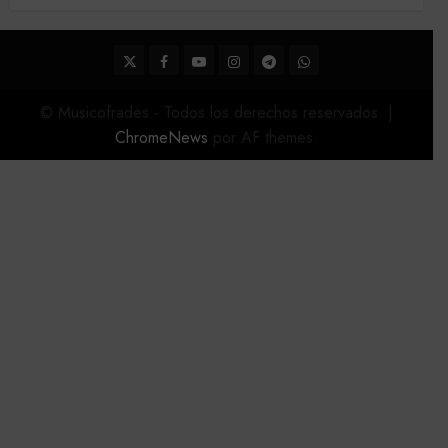
2026
22 DE FEBRERO DE 2026
0
Twitter
Facebook
Youtube
Instagram
Telegram
WhatsApp
© Musicofrades - Todos los derechos reservados.
|
ChromeNews
por AF themes.