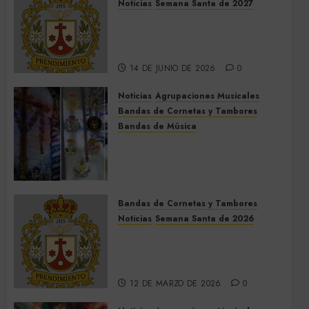
Noticias
Semana Santa de 2027
El Prendimiento de Dos
Hermanas cierra el Jueves
Santo de 2027
14 DE JUNIO DE 2026
0
Noticias
Agrupaciones Musicales
Bandas de Cornetas y Tambores
Bandas de Música
Acompañamientos musicales
de la Cruz de la Santísima
Trinidad de Villalba del Alcor
2026
Bandas de Cornetas y Tambores
9 DE MAYO DE 2026
0
Noticias
Semana Santa de 2026
Así será la Semana Santa de
2026 de El Prendimiento de
Dos Hermanas
12 DE MARZO DE 2026
0