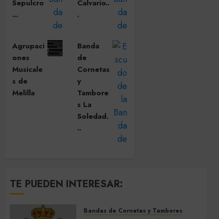
Sepulcro
Calvario..
...
.
Agrupaci
Banda
ones
de
Musicale
Cornetas
s de
y
Melilla
Tambore
s La
Soledad.
..
TE PUEDEN INTERESAR:
Bandas de Cornetas y Tambores