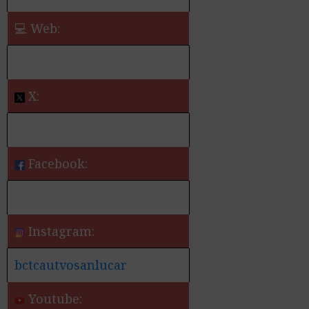
💻 Web:
X:
Facebook:
Instagram:
bctcautvosanlucar
Youtube: