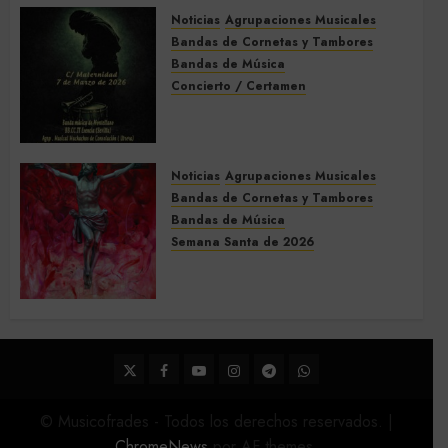
Noticias
Agrupaciones Musicales
5 DE MARZO DE 2026
0
Bandas de Cornetas y Tambores
Bandas de Música
Concierto / Certamen
Concierto de Bandas en
Montellano 2026
3 DE MARZO DE 2026
0
Noticias
Agrupaciones Musicales
Bandas de Cornetas y Tambores
Bandas de Música
Semana Santa de 2026
Acompañamientos musicales
de la Semana Santa de Sevilla
2026
22 DE FEBRERO DE 2026
0
Twitter
Facebook
Youtube
Instagram
Telegram
WhatsApp
© Musicofrades - Todos los derechos reservados.
|
ChromeNews
por AF themes.