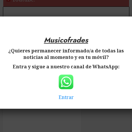
✅ Más información:
Musicofrades
Noticias de la Banda de Cornetas y Tambores
¿Quieres permanecer informado/a de todas las
Nuestro Padre Jesús Nazareno de Cazalla de
noticias al momento y en tu móvil?
la Sierra
Entra y sigue a nuestro canal de WhatsApp:
Entrar