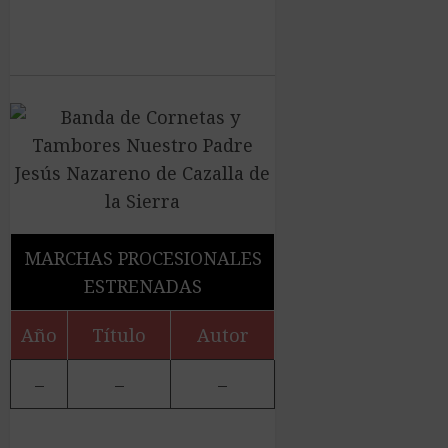
MARCHAS PROCESIONALES
ESTRENADAS
Año
Título
Autor
–
–
–