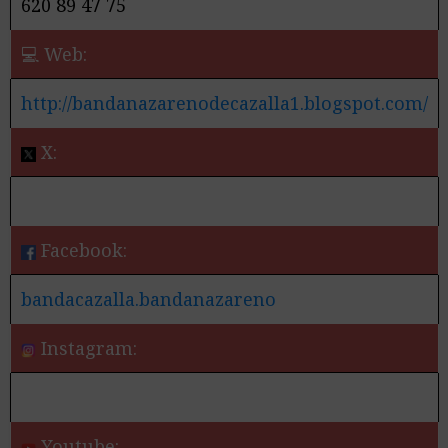
620 89 47 75
💻 Web:
http://bandanazarenodecazalla1.blogspot.com/
X:
Facebook:
bandacazalla.bandanazareno
Instagram:
Youtube: