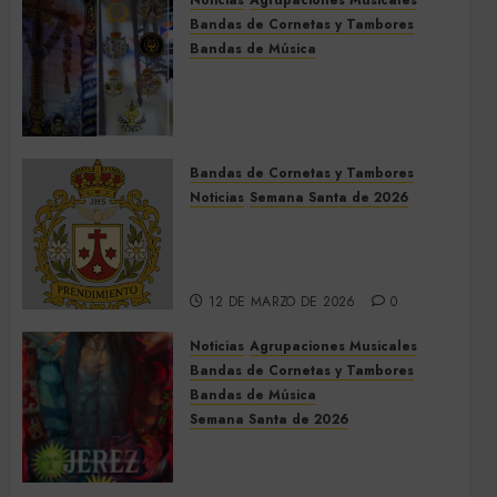
Noticias
Agrupaciones Musicales
Bandas de Cornetas y Tambores
Bandas de Música
Acompañamientos musicales
de la Cruz de la Santísima
Trinidad de Villalba del Alcor
2026
Bandas de Cornetas y Tambores
9 DE MAYO DE 2026
0
Noticias
Semana Santa de 2026
Así será la Semana Santa de
2026 de El Prendimiento de
Dos Hermanas
12 DE MARZO DE 2026
0
Noticias
Agrupaciones Musicales
Bandas de Cornetas y Tambores
Bandas de Música
Semana Santa de 2026
Acompañamientos musicales
de la Semana Santa de Jerez
de la Frontera 2026