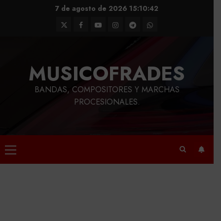
Saltar
7 de agosto de 2026
15:10:42
al
Twitter
Facebook
Youtube
Instagram
Telegram
WhatsApp
contenido
MUSICOFRADES
BANDAS, COMPOSITORES Y MARCHAS
PROCESIONALES.
Menú
principal