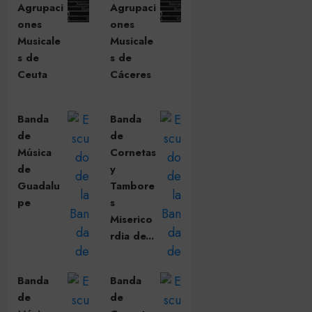
Agrupaci
Agrupaci
ones
ones
Musicale
Musicale
s de
s de
Ceuta
Cáceres
Banda
Banda
de
de
Música
Cornetas
de
y
Guadalu
Tambore
pe
s
Miserico
rdia de...
Banda
Banda
de
de