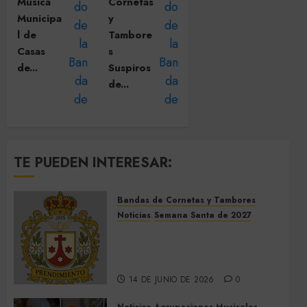
Música
Cornetas
Municipa
y
l de
Tambore
Casas
s
de...
Suspiros
de...
TE PUEDEN INTERESAR:
Bandas de Cornetas y Tambores
Noticias
Semana Santa de 2027
El Prendimiento de Dos
Hermanas cierra el Jueves
Santo de 2027
14 DE JUNIO DE 2026
0