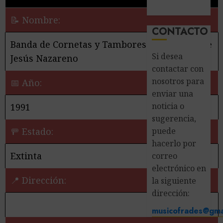
📝 Nombre:
CONTACTO
Banda de Cornetas y Tambores Nuestro Padre
Si desea
Jesús Nazareno
contactar con
nosotros para
📅 Año:
enviar una
noticia o
1991
sugerencia,
puede
🚥 Estado:
hacerlo por
Extinta
correo
electrónico en
📍 Dirección:
la siguiente
dirección:
musicofrades@gma