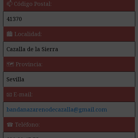
📫 Código Postal:
41370
🏙️ Localidad:
Cazalla de la Sierra
🗺 Provincia:
Sevilla
📧 E-mail:
bandanazarenodecazalla@gmail.com
☎ Teléfono: