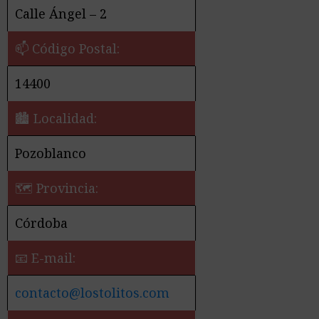
Calle Ángel – 2
📫 Código Postal:
14400
🏙️ Localidad:
Pozoblanco
🗺 Provincia:
Córdoba
📧 E-mail:
contacto@lostolitos.com