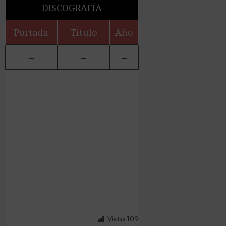
DISCOGRAFÍA
Portada
Título
Año
–
–
–
Visitas:
109