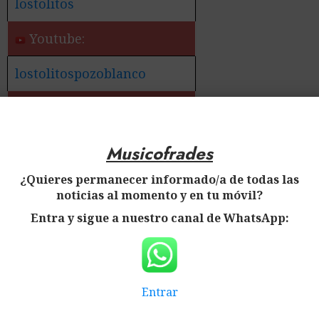
lostolitos
Youtube:
lostolitospozoblanco
✅ Más información:
Noticias de la Banda de
Musicofrades
Cornetas y Tambores
¿Quieres permanecer informado/a de todas las
Nuestro Padre Jesús
noticias al momento y en tu móvil?
Rescatado – Los Tolitos –
Entra y sigue a nuestro canal de WhatsApp:
de Pozoblanco
Entrar