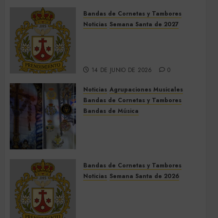
Bandas de Cornetas y Tambores
Noticias
Semana Santa de 2027
El Prendimiento de Dos
Hermanas cierra el Jueves
Santo de 2027
14 DE JUNIO DE 2026
0
Noticias
Agrupaciones Musicales
Bandas de Cornetas y Tambores
Bandas de Música
Acompañamientos musicales
de la Cruz de la Santísima
Trinidad de Villalba del Alcor
2026
Bandas de Cornetas y Tambores
9 DE MAYO DE 2026
0
Noticias
Semana Santa de 2026
Así será la Semana Santa de
2026 de El Prendimiento de
Dos Hermanas