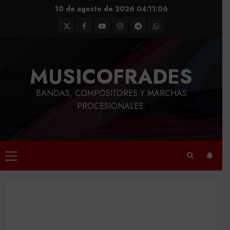
Saltar
10 de agosto de 2026
04:11:07
al
Twitter
Facebook
Youtube
Instagram
Telegram
WhatsApp
contenido
MUSICOFRADES
BANDAS, COMPOSITORES Y MARCHAS
PROCESIONALES.
Menú
principal