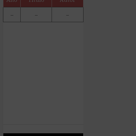
–
–
–