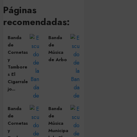
Páginas
recomendadas:
Banda
Banda
de
de
Cornetas
Música
y
de Arbo
Tambore
s El
Cigarrale
jo...
Banda
Banda
de
de
Cornetas
Música
y
Municipa