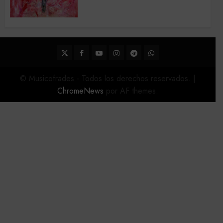
Acompañamientos musicales
de la Semana Santa de Sevilla
2026
22 DE FEBRERO DE 2026
0
Twitter
Facebook
Youtube
Instagram
Telegram
WhatsApp
© Musicofrades - Todos los derechos reservados.
|
ChromeNews
por AF themes.