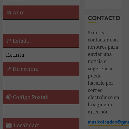
📅 Año:
CONTACTO
Si desea
contactar con
🚥 Estado:
nosotros para
enviar una
Extinta
noticia o
sugerencia,
📍 Dirección:
puede
hacerlo por
correo
📫 Código Postal:
electrónico en
la siguiente
dirección:
musicofrades@gma
🏙️ Localidad: