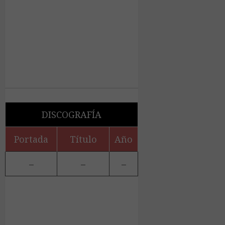
DISCOGRAFÍA
Portada
Título
Año
–
–
–