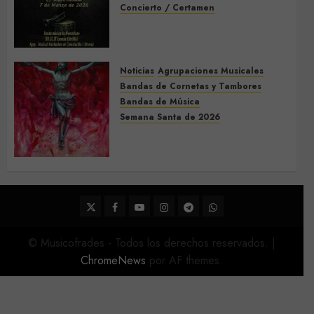
Concierto / Certamen
Concierto de Bandas en
Montellano 2026
3 DE MARZO DE 2026
0
Noticias
Agrupaciones Musicales
Bandas de Cornetas y Tambores
Bandas de Música
Semana Santa de 2026
Acompañamientos musicales
de la Semana Santa de Sevilla
2026
22 DE FEBRERO DE 2026
0
Twitter
Facebook
Youtube
Instagram
Telegram
WhatsApp
© Musicofrades - Todos los derechos reservados.
|
ChromeNews
por AF themes.