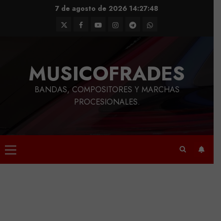
Saltar
7 de agosto de 2026
14:27:49
al
Twitter
Facebook
Youtube
Instagram
Telegram
WhatsApp
contenido
MUSICOFRADES
BANDAS, COMPOSITORES Y MARCHAS
PROCESIONALES.
Menú
principal