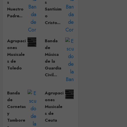
s
s
Nuestro
Santísim
Padre...
o
Cristo...
Agrupaci
Banda
ones
de
Musicale
Música
s de
de la
Toledo
Guardia
Civil...
Banda
Agrupaci
de
ones
Cornetas
Musicale
y
s de
Tambore
Ceuta