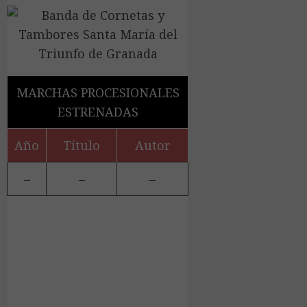
MARCHAS PROCESIONALES
ESTRENADAS
Año
Título
Autor
–
–
–