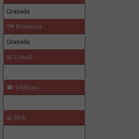
Granada
🗺 Provincia:
Granada
📧 E-mail:
☎ Teléfono:
💻 Web: