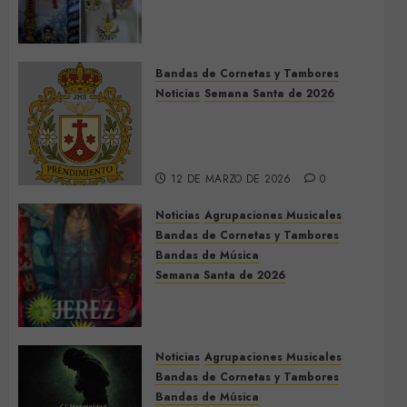
de la Cruz de la Santísima
Trinidad de Villalba del Alcor
2026
Bandas de Cornetas y Tambores
9 DE MAYO DE 2026
0
Noticias
Semana Santa de 2026
Así será la Semana Santa de
2026 de El Prendimiento de
Dos Hermanas
12 DE MARZO DE 2026
0
Noticias
Agrupaciones Musicales
Bandas de Cornetas y Tambores
Bandas de Música
Semana Santa de 2026
Acompañamientos musicales
de la Semana Santa de Jerez
de la Frontera 2026
Noticias
Agrupaciones Musicales
5 DE MARZO DE 2026
0
Bandas de Cornetas y Tambores
Bandas de Música