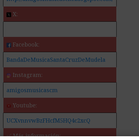
X:
Facebook:
BandaDeMusicaSantaCruzDeMudela
Instagram:
amigosmusicascm
Youtube:
UCXvnnvwBzFHcfM5HQ4c2xcQ
✅ Más información: