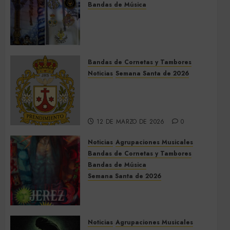
Bandas de Música
Acompañamientos musicales
de la Cruz de la Santísima
Trinidad de Villalba del Alcor
2026
Bandas de Cornetas y Tambores
9 DE MAYO DE 2026
0
Noticias
Semana Santa de 2026
Así será la Semana Santa de
2026 de El Prendimiento de
Dos Hermanas
12 DE MARZO DE 2026
0
Noticias
Agrupaciones Musicales
Bandas de Cornetas y Tambores
Bandas de Música
Semana Santa de 2026
Acompañamientos musicales
de la Semana Santa de Jerez
de la Frontera 2026
Noticias
Agrupaciones Musicales
5 DE MARZO DE 2026
0