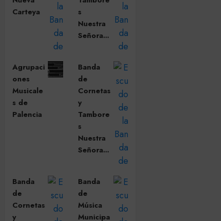
Nueva
Tambore
Carteya
s
Nuestra
Señora...
Agrupaci
Banda
ones
de
Musicale
Cornetas
s de
y
Palencia
Tambore
s
Nuestra
Señora...
Banda
Banda
de
de
Cornetas
Música
y
Municipa