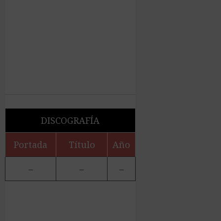
DISCOGRAFÍA
Portada
Título
Año
–
–
–