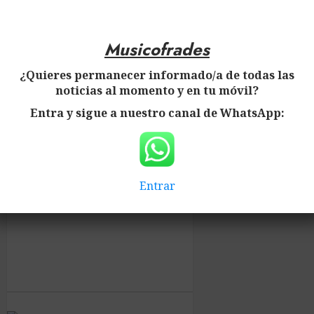
Noticias de la Banda de Música de la
Musicofrades
Asociación Amigos de la Música de
Santa Cruz de Mudela
¿Quieres permanecer informado/a de todas las
noticias al momento y en tu móvil?
Entra y sigue a nuestro canal de WhatsApp:
Entrar