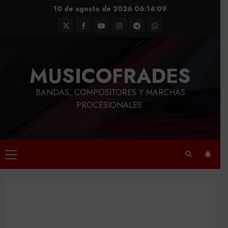
Saltar
10 de agosto de 2026
06:14:09
al
Twitter
Facebook
Youtube
Instagram
Telegram
WhatsApp
contenido
MUSICOFRADES
BANDAS, COMPOSITORES Y MARCHAS
PROCESIONALES.
Menú
principal