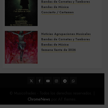
Bandas de Cornetas y Tambores
Bandas de Música
Concierto / Certamen
Concierto de Bandas en
Montellano 2026
3 DE MARZO DE 2026
0
Noticias
Agrupaciones Musicales
Bandas de Cornetas y Tambores
Bandas de Música
Semana Santa de 2026
Acompañamientos musicales
de la Semana Santa de Sevilla
2026
22 DE FEBRERO DE 2026
0
Twitter
Facebook
Youtube
Instagram
Telegram
WhatsApp
© Musicofrades - Todos los derechos reservados.
|
ChromeNews
por AF themes.