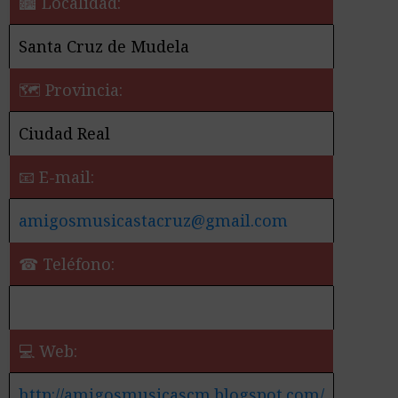
🏙️ Localidad:
Santa Cruz de Mudela
🗺 Provincia:
Ciudad Real
📧 E-mail:
amigosmusicastacruz@gmail.com
☎ Teléfono:
💻 Web:
http://amigosmusicascm.blogspot.com/