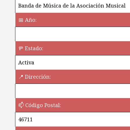
Banda de Música de la Asociación Musical
📅 Año:
🚥 Estado:
Activa
📍 Dirección:
📫 Código Postal:
46711