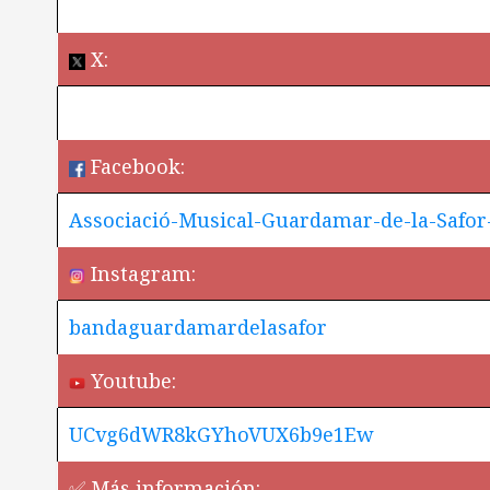
X:
Facebook:
Associació-Musical-Guardamar-de-la-Safor
Instagram:
bandaguardamardelasafor
Youtube:
UCvg6dWR8kGYhoVUX6b9e1Ew
✅ Más información: