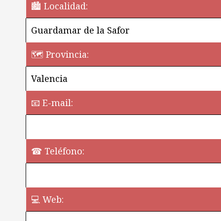
🏙️ Localidad:
Guardamar de la Safor
🗺 Provincia:
Valencia
📧 E-mail:
☎ Teléfono:
💻 Web:
¿Quieres perm