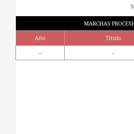
MARCHAS PROCESI
Año
Título
–
–