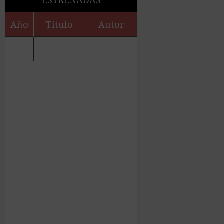
ESTRENADAS
Año
Título
Autor
–
–
–