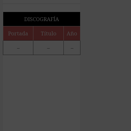
DISCOGRAFÍA
Portada
Título
Año
–
–
–