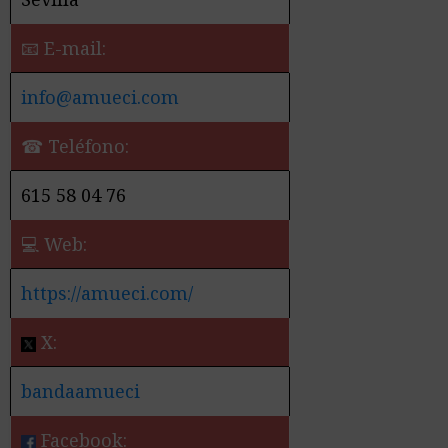
📧 E-mail:
info@amueci.com
☎ Teléfono:
615 58 04 76
💻 Web:
https://amueci.com/
X:
bandaamueci
Facebook: