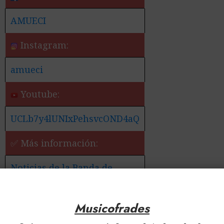
AMUECI
Instagram:
amueci
Youtube:
UCLb7y4lUNIxPehsvcOND4aQ
✅ Más información:
Noticias de la Banda de
Música de la Asociación
Musical Ecijana de Écija
Musicofrades