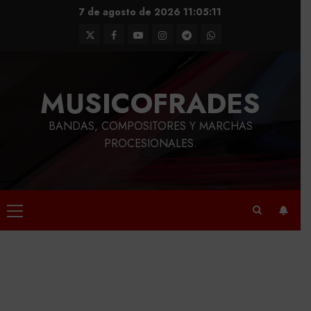
Saltar
7 de agosto de 2026
11:05:12
al
Twitter
Facebook
Youtube
Instagram
Telegram
WhatsApp
contenido
MUSICOFRADES
BANDAS, COMPOSITORES Y MARCHAS
PROCESIONALES.
Menú
principal