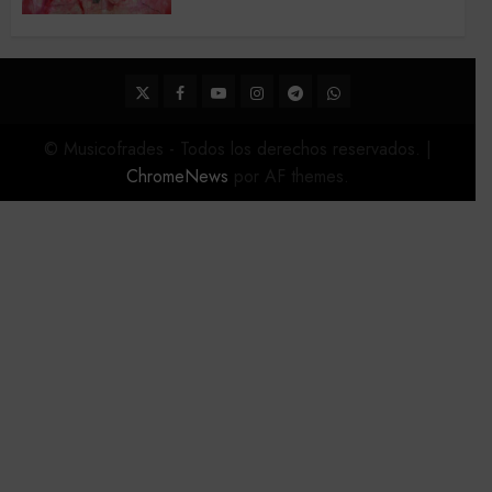
de la Semana Santa de Sevilla
2026
22 DE FEBRERO DE 2026
0
Twitter
Facebook
Youtube
Instagram
Telegram
WhatsApp
© Musicofrades - Todos los derechos reservados.
|
ChromeNews
por AF themes.