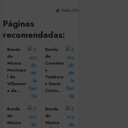
Visitas:
100
Páginas
recomendadas:
Banda
Banda
de
de
Música
Cornetas
Municipa
y
l de
Tambore
Villanuev
s Santo
a de...
Cristo...
Banda
Banda
de
de
Música
Música