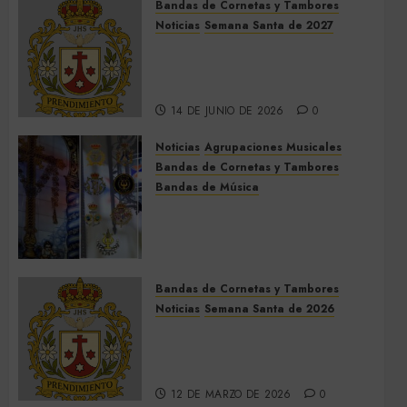
Bandas de Cornetas y Tambores
Noticias
Semana Santa de 2027
El Prendimiento de Dos
Hermanas cierra el Jueves
Santo de 2027
14 DE JUNIO DE 2026
0
Noticias
Agrupaciones Musicales
Bandas de Cornetas y Tambores
Bandas de Música
Acompañamientos musicales
de la Cruz de la Santísima
Trinidad de Villalba del Alcor
2026
Bandas de Cornetas y Tambores
9 DE MAYO DE 2026
0
Noticias
Semana Santa de 2026
Así será la Semana Santa de
2026 de El Prendimiento de
Dos Hermanas
12 DE MARZO DE 2026
0