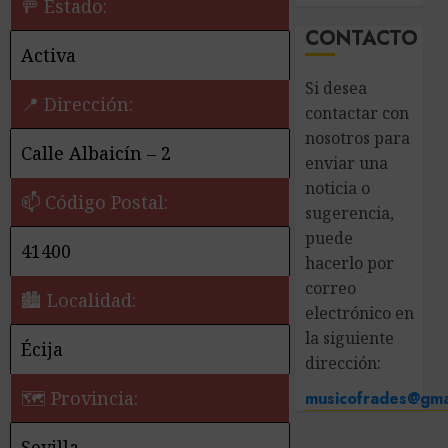
🚥 Estado:
CONTACTO
Activa
Si desea
📍 Dirección:
contactar con
nosotros para
Calle Albaicín – 2
enviar una
noticia o
📫 Código Postal:
sugerencia,
puede
41400
hacerlo por
correo
🏙️ Localidad:
electrónico en
la siguiente
Écija
dirección:
🗺 Provincia:
musicofrades@gma
Sevilla