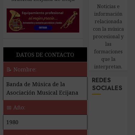
Noticias e
información
relacionada
con la música
procesional y
las
formaciones
DATOS DE CONTACTO
que la
interpretan.
📝 Nombre:
REDES
Banda de Música de la
SOCIALES
Asociación Musical Ecijana
📅 Año:
1980