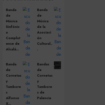
Banda
Banda
de
de
Música
Música
Sinfónic
de la
a
Asociaci
Complut
ón
ense de
Cultural..
Alcalá...
.
Banda
Bandas
de
de
Cornetas
Cornetas
y
y
Tambore
Tambore
s
s de
Alfonso
Palencia
X...