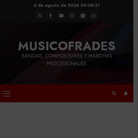
Saltar
6 de agosto de 2026
09:08:22
al
Twitter
Facebook
Youtube
Instagram
Telegram
WhatsApp
contenido
MUSICOFRADES
BANDAS, COMPOSITORES Y MARCHAS
PROCESIONALES.
Menú
principal