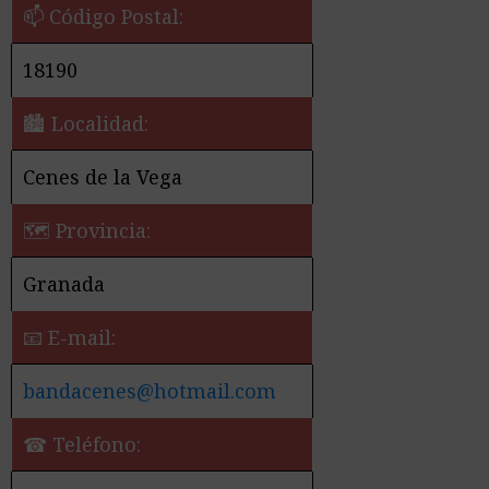
📫 Código Postal:
18190
🏙️ Localidad:
Cenes de la Vega
🗺 Provincia:
Granada
📧 E-mail:
bandacenes@hotmail.com
☎ Teléfono: