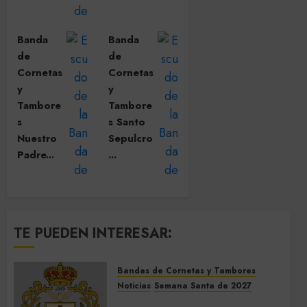
Banda
Banda
de
de
Cornetas
Cornetas
y
y
Tambore
Tambore
s
s Santo
Nuestro
Sepulcro
Padre...
...
TE PUEDEN INTERESAR:
Bandas de Cornetas y Tambores
Noticias
Semana Santa de 2027
El Prendimiento de Dos