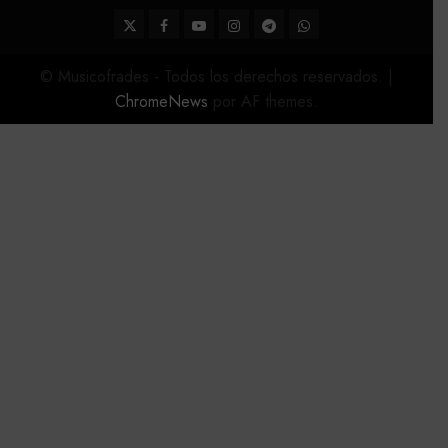
Twitter
Facebook
Youtube
Instagram
Telegram
WhatsApp
© Musicofrades - Todos los derechos reservados.
|
ChromeNews
por AF themes.