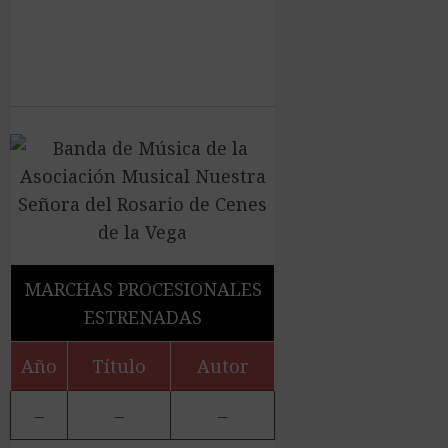
MARCHAS PROCESIONALES
ESTRENADAS
Año
Título
Autor
–
–
–