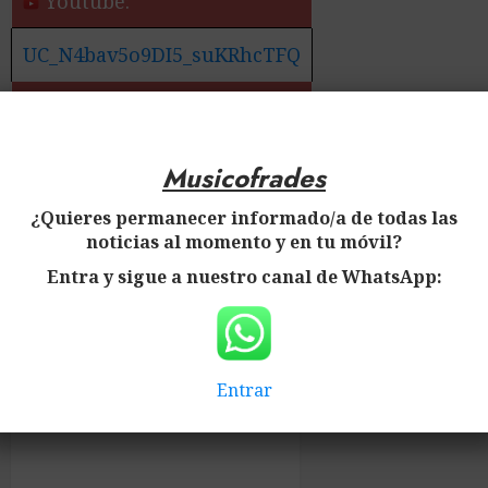
Youtube:
UC_N4bav5o9DI5_suKRhcTFQ
✅ Más información:
Noticias de la Banda de
Musicofrades
Música de la Asociación
¿Quieres permanecer informado/a de todas las
Musical Nuestra Señora del
noticias al momento y en tu móvil?
Rosario de Cenes de la Vega
Entra y sigue a nuestro canal de WhatsApp:
Entrar