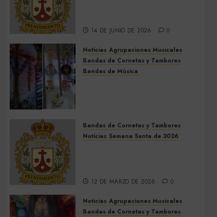
Hermanas cierra el Jueves
Santo de 2027
14 DE JUNIO DE 2026
0
Noticias
Agrupaciones Musicales
Bandas de Cornetas y Tambores
Bandas de Música
Acompañamientos musicales
de la Cruz de la Santísima
Trinidad de Villalba del Alcor
2026
Bandas de Cornetas y Tambores
9 DE MAYO DE 2026
0
Noticias
Semana Santa de 2026
Así será la Semana Santa de
2026 de El Prendimiento de
Dos Hermanas
12 DE MARZO DE 2026
0
Noticias
Agrupaciones Musicales
Bandas de Cornetas y Tambores