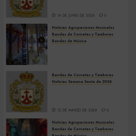
Hermanas cierra el Jueves
Santo de 2027
14 DE JUNIO DE 2026
0
Noticias
Agrupaciones Musicales
Bandas de Cornetas y Tambores
Bandas de Música
Acompañamientos musicales
de la Cruz de la Santísima
Trinidad de Villalba del Alcor
2026
Bandas de Cornetas y Tambores
9 DE MAYO DE 2026
0
Noticias
Semana Santa de 2026
Así será la Semana Santa de
2026 de El Prendimiento de
Dos Hermanas
12 DE MARZO DE 2026
0
Noticias
Agrupaciones Musicales
Bandas de Cornetas y Tambores
Bandas de Música