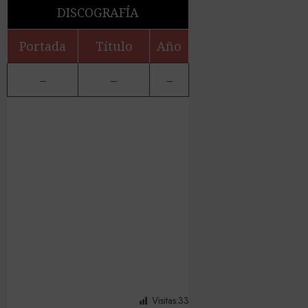
DISCOGRAFÍA
Portada
Título
Año
–
–
–
Visitas:
33