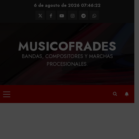
Saltar
6 de agosto de 2026
07:46:23
al
Twitter
Facebook
Youtube
Instagram
Telegram
WhatsApp
contenido
MUSICOFRADES
BANDAS, COMPOSITORES Y MARCHAS
PROCESIONALES.
Menú
principal