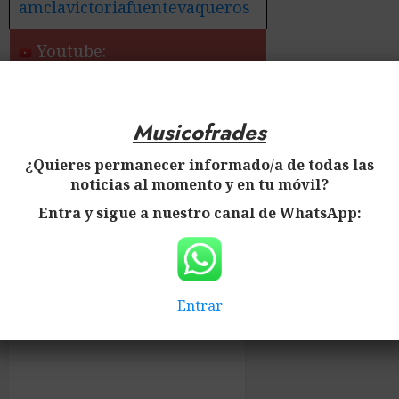
amclavictoriafuentevaqueros
Youtube:
bandalavictoriaFV
Musicofrades
✅ Más información:
¿Quieres permanecer informado/a de todas las
Noticias de la Banda de
noticias al momento y en tu móvil?
Música Municipal de la
Entra y sigue a nuestro canal de WhatsApp:
Asociación Músico – Cultural
La Victoria de Fuente
Vaqueros
Entrar