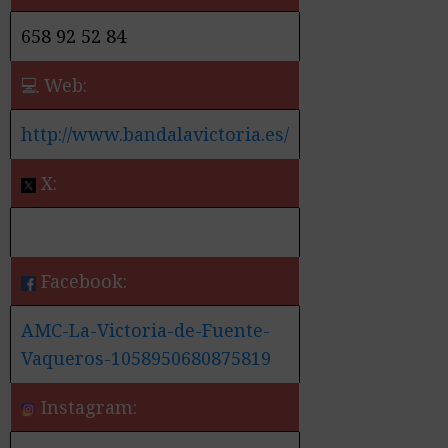
658 92 52 84
💻 Web:
http://www.bandalavictoria.es/
X:
Facebook:
AMC-La-Victoria-de-Fuente-
Vaqueros-1058950680875819
Instagram: