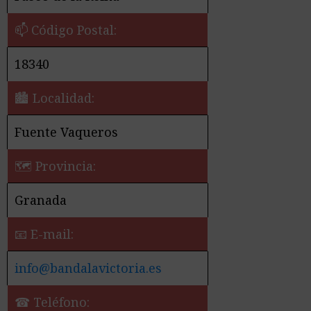
📫 Código Postal:
18340
🏙️ Localidad:
Fuente Vaqueros
🗺 Provincia:
Granada
📧 E-mail:
info@bandalavictoria.es
☎ Teléfono: