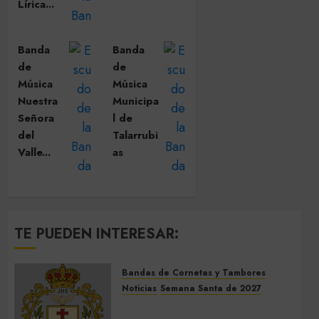
Lírica...
Banda
Banda
de
de
Música
Música
Nuestra
Municipa
Señora
l de
del
Talarrubi
Valle...
as
TE PUEDEN INTERESAR:
Bandas de Cornetas y Tambores
Noticias
Semana Santa de 2027
El Prendimiento de Dos