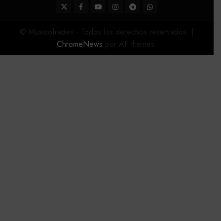
Twitter
Facebook
Youtube
Instagram
Telegram
WhatsApp
© Musicofrades - Todos los derechos reservados.
|
ChromeNews
por AF themes.