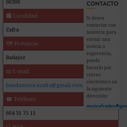
06300
CONTACTO
🏙️ Localidad:
Si desea
contactar con
Zafra
nosotros para
enviar una
🗺 Provincia:
noticia o
sugerencia,
Badajoz
puede
hacerlo por
📧 E-mail:
correo
electrónico en
bandamusicazafra@gmail.com
la siguiente
dirección:
☎ Teléfono:
musicofrades@gma
664 31 75 11
💻 Web: