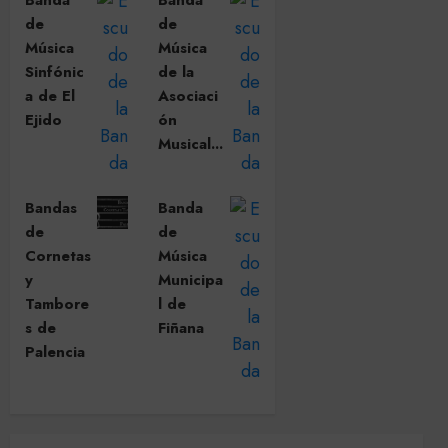
Banda
Banda
de
de
Música
Música
Sinfónic
de la
a de El
Asociaci
Ejido
ón
Musical...
Bandas
Banda
de
de
Cornetas
Música
y
Municipa
Tambore
l de
s de
Fiñana
Palencia