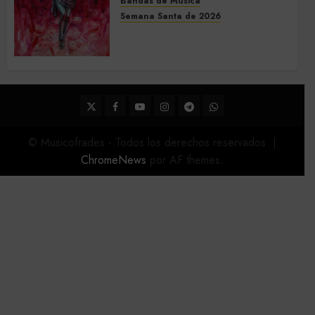
Bandas de Música
Semana Santa de 2026
Acompañamientos musicales
de la Semana Santa de Sevilla
2026
22 DE FEBRERO DE 2026
0
Twitter
Facebook
Youtube
Instagram
Telegram
WhatsApp
© Musicofrades - Todos los derechos reservados.
|
ChromeNews
por AF themes.