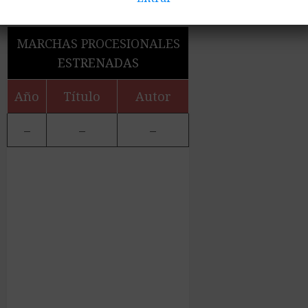
MARCHAS PROCESIONALES
ESTRENADAS
Año
Título
Autor
–
–
–