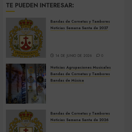
TE PUEDEN INTERESAR:
Bandas de Cornetas y Tambores
Noticias
Semana Santa de 2027
El Prendimiento de Dos
Hermanas cierra el Jueves
Santo de 2027
14 DE JUNIO DE 2026
0
Noticias
Agrupaciones Musicales
Bandas de Cornetas y Tambores
Bandas de Música
Acompañamientos musicales
de la Cruz de la Santísima
Trinidad de Villalba del Alcor
2026
Bandas de Cornetas y Tambores
9 DE MAYO DE 2026
0
Noticias
Semana Santa de 2026
Así será la Semana Santa de