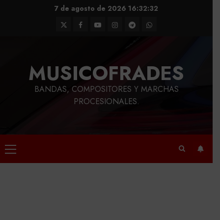
Saltar
7 de agosto de 2026
16:32:32
al
Twitter
Facebook
Youtube
Instagram
Telegram
WhatsApp
contenido
MUSICOFRADES
BANDAS, COMPOSITORES Y MARCHAS
PROCESIONALES.
Menú
principal