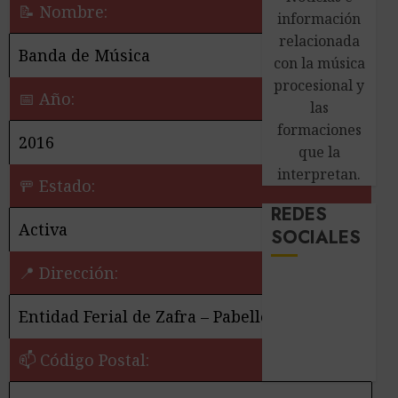
📝 Nombre:
información
relacionada
Banda de Música
con la música
procesional y
📅 Año:
las
formaciones
2016
que la
interpretan.
🚥 Estado:
REDES
Activa
SOCIALES
📍 Dirección:
Entidad Ferial de Zafra – Pabellón Banesto
📫 Código Postal: