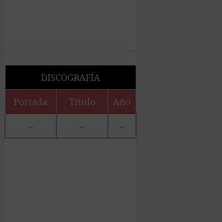
DISCOGRAFÍA
Portada
Título
Año
–
–
–