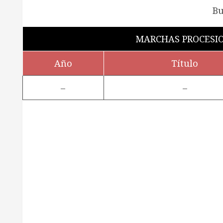
MARCHAS PROCESI
Año
Título
–
–