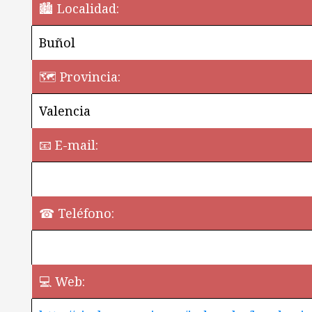
🏙️ Localidad:
Buñol
🗺 Provincia:
Valencia
📧 E-mail:
☎ Teléfono:
💻 Web:
¿Quieres perm