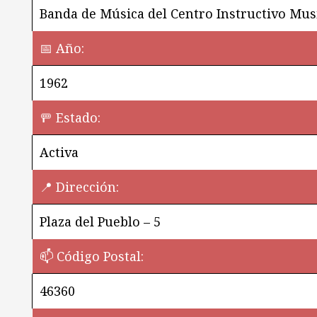
Banda de Música del Centro Instructivo Mus
📅 Año:
1962
🚥 Estado:
Activa
📍 Dirección:
Plaza del Pueblo – 5
📫 Código Postal:
46360