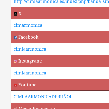
http://cimlaarmonica.es/index.php/banda-sin
X:
cimarmonica
Facebook:
cimlaarmonica
Instagram:
cimlaarmonica
Youtube:
CIMLAARMONICADEBUÑOL
✅ Más información: