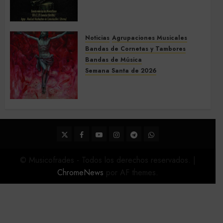
Concierto de Bandas en
Montellano 2026
3 DE MARZO DE 2026
0
Noticias
Agrupaciones Musicales
Bandas de Cornetas y Tambores
Bandas de Música
Semana Santa de 2026
Acompañamientos musicales
de la Semana Santa de Sevilla
2026
22 DE FEBRERO DE 2026
0
Twitter
Facebook
Youtube
Instagram
Telegram
WhatsApp
© Musicofrades - Todos los derechos reservados.
|
ChromeNews
por AF themes.