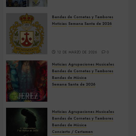
Trinidad de Villalba del Alcor
2026
Bandas de Cornetas y Tambores
9 DE MAYO DE 2026
0
Noticias
Semana Santa de 2026
Así será la Semana Santa de
2026 de El Prendimiento de
Dos Hermanas
12 DE MARZO DE 2026
0
Noticias
Agrupaciones Musicales
Bandas de Cornetas y Tambores
Bandas de Música
Semana Santa de 2026
Acompañamientos musicales
de la Semana Santa de Jerez
de la Frontera 2026
Noticias
Agrupaciones Musicales
5 DE MARZO DE 2026
0
Bandas de Cornetas y Tambores
Bandas de Música
Concierto / Certamen