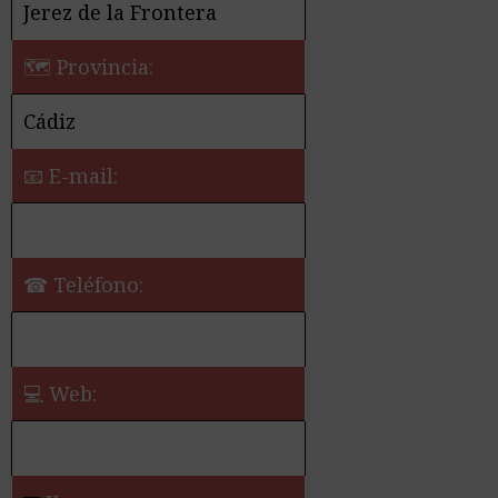
Jerez de la Frontera
🗺 Provincia:
Cádiz
📧 E-mail:
☎ Teléfono:
💻 Web: