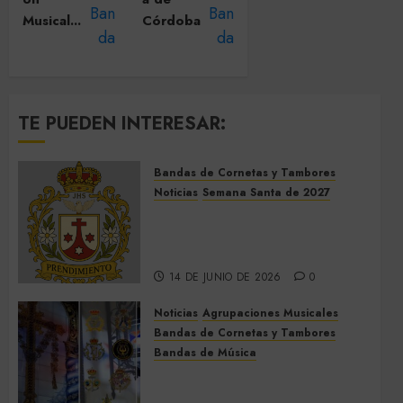
Musical...
Córdoba
TE PUEDEN INTERESAR:
Bandas de Cornetas y Tambores
Noticias
Semana Santa de 2027
El Prendimiento de Dos
Hermanas cierra el Jueves
Santo de 2027
14 DE JUNIO DE 2026
0
Noticias
Agrupaciones Musicales
Bandas de Cornetas y Tambores
Bandas de Música
Acompañamientos musicales
de la Cruz de la Santísima