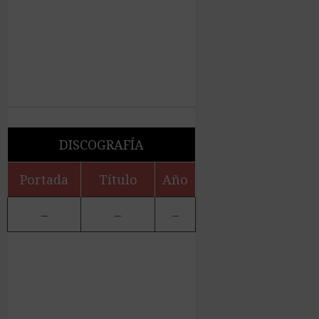
DISCOGRAFÍA
Portada
Título
Año
–
–
–