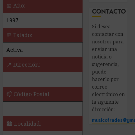
📅 Año:
CONTACTO
1997
Si desea
contactar con
🚥 Estado:
nosotros para
enviar una
Activa
noticia o
sugerencia,
📍 Dirección:
puede
hacerlo por
correo
📫 Código Postal:
electrónico en
la siguiente
dirección:
musicofrades@gma
🏙️ Localidad: