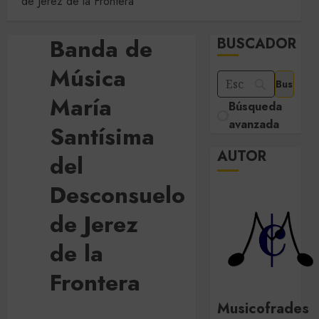
de Jerez de la Frontera
Banda de
BUSCADOR
Música
María
Búsqueda
avanzada
Santísima
AUTOR
del
Desconsuelo
de Jerez
de la
Frontera
Musicofrades