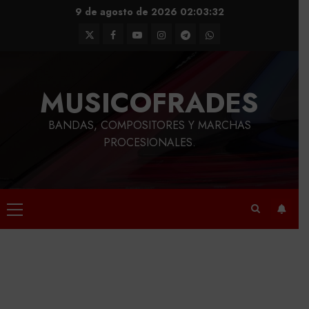
Saltar
9 de agosto de 2026
02:03:33
al
Twitter
Facebook
Youtube
Instagram
Telegram
WhatsApp
contenido
MUSICOFRADES
BANDAS, COMPOSITORES Y MARCHAS
PROCESIONALES.
Menú
principal