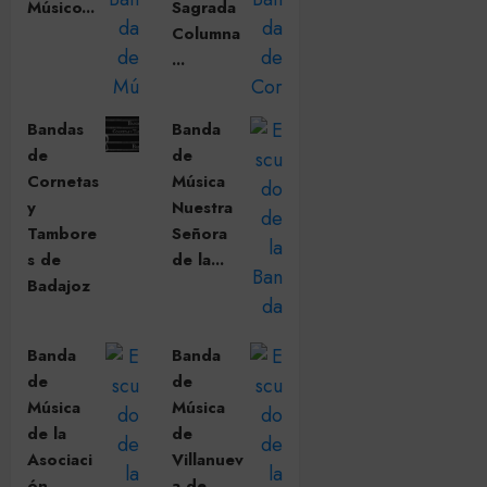
Músico...
Sagrada
Columna
...
Bandas
Banda
de
de
Cornetas
Música
y
Nuestra
Tambore
Señora
s de
de la...
Badajoz
Banda
Banda
de
de
Música
Música
de la
de
Asociaci
Villanuev
ón
a de