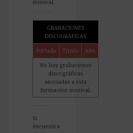
musical.
GRABACIONES
DISCOGRÁFICAS
Portada
Título
Año
No hay grabaciones
discográficas
asociadas a esta
formación musical.
Si
encuentra