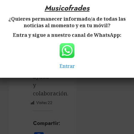
Musicofrades
Musicofrades
¿Quieres permanecer informado/a de todas las
noticias al momento y en tu móvil?
Musicofrades
Entra y sigue a nuestro canal de WhatsApp:
Musicofrades
Agradecemos
Entrar
vuestra
ayuda
y
colaboración.
Visitas:
22
Compartir: