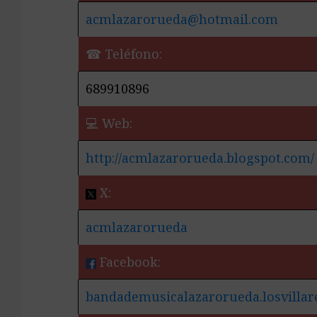
acmlazarorueda@hotmail.com
☎ Teléfono:
689910896
💻 Web:
http://acmlazarorueda.blogspot.com/
X:
acmlazarorueda
Facebook:
bandademusicalazarorueda.losvillar