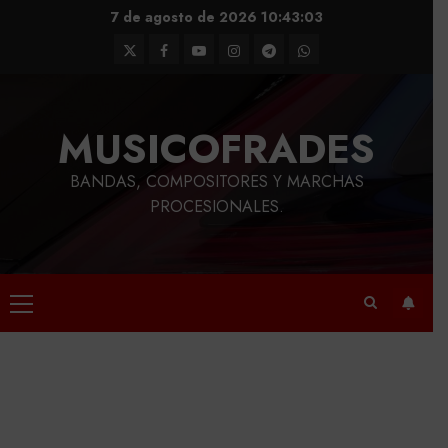
Saltar
7 de agosto de 2026
10:43:04
al
Twitter
Facebook
Youtube
Instagram
Telegram
WhatsApp
contenido
MUSICOFRADES
BANDAS, COMPOSITORES Y MARCHAS
PROCESIONALES.
Menú
principal