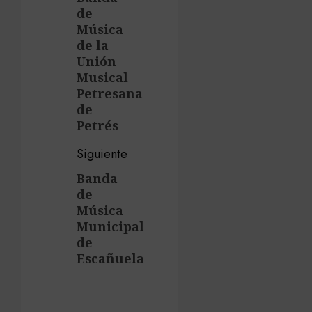
de
de
anterior:
entradas
Música
de la
Unión
Musical
Petresana
de
Petrés
Siguiente
Banda
Siguiente
de
entrada:
Música
Municipal
de
Escañuela