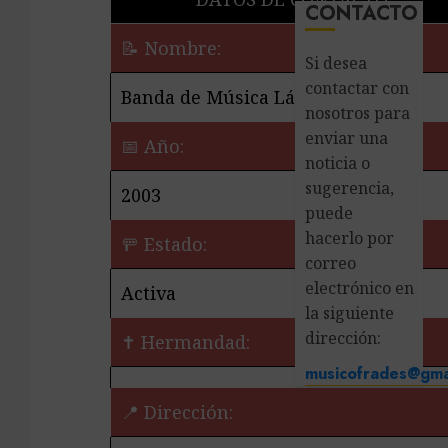
CONTACTO
📝 Nombre:
Si desea
contactar con
Banda de Música Lázaro Rueda
nosotros para
enviar una
📅 Año:
noticia o
sugerencia,
2003
puede
hacerlo por
🚥 Estado:
correo
electrónico en
Activa
la siguiente
dirección:
✝️ Hermandad:
musicofrades@gma
📍 Dirección: