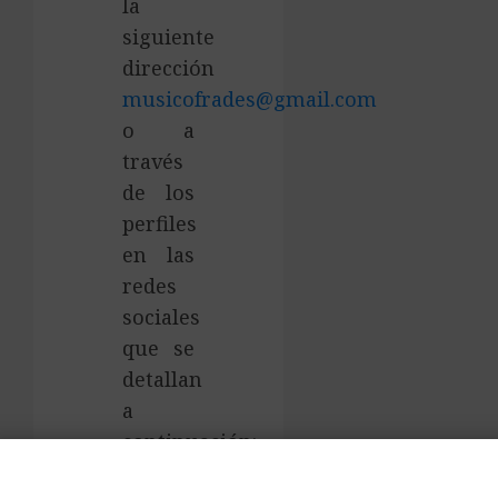
la
siguiente
dirección
musicofrades@gmail.com
o a
través
de los
perfiles
en las
redes
sociales
que se
detallan
a
continuación:
×