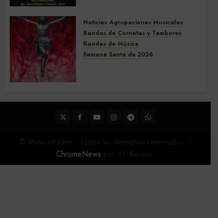
Montellano 2026
3 DE MARZO DE 2026
0
Noticias
Agrupaciones Musicales
Bandas de Cornetas y Tambores
Bandas de Música
Semana Santa de 2026
Acompañamientos musicales
de la Semana Santa de Sevilla
2026
22 DE FEBRERO DE 2026
0
Twitter
Facebook
Youtube
Instagram
Telegram
WhatsApp
© Musicofrades - Todos los derechos reservados.
|
ChromeNews
por AF themes.