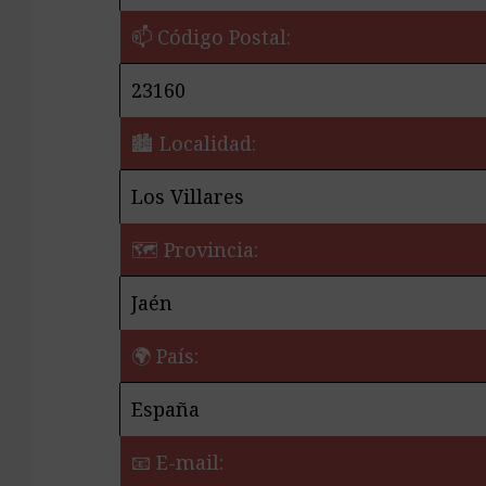
📫 Código Postal:
23160
🏙️ Localidad:
Los Villares
🗺 Provincia:
Jaén
🌍 País:
España
📧 E-mail: