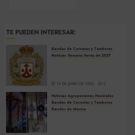
TE PUEDEN INTERESAR:
Bandas de Cornetas y Tambores
Noticias
Semana Santa de 2027
El Prendimiento de Dos
Hermanas cierra el Jueves
Santo de 2027
14 DE JUNIO DE 2026
0
Noticias
Agrupaciones Musicales
Bandas de Cornetas y Tambores
Bandas de Música
Acompañamientos musicales
de la Cruz de la Santísima
Trinidad de Villalba del Alcor