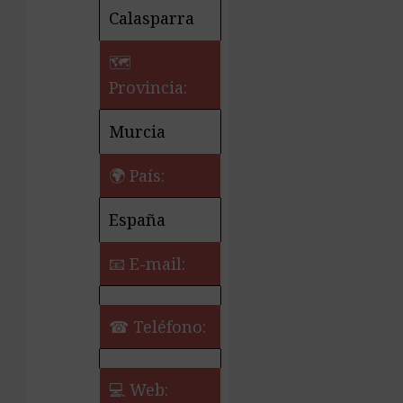
Calasparra
🗺
Provincia:
Murcia
🌍 País:
España
📧 E-mail:
☎ Teléfono:
💻 Web: