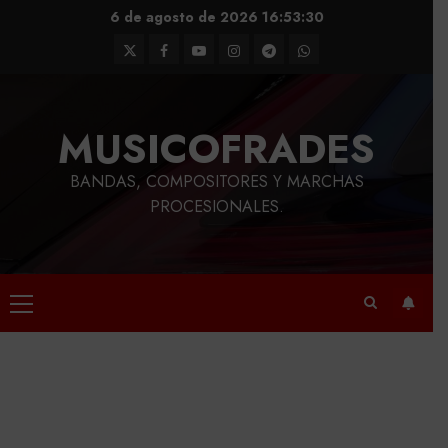
Saltar
6 de agosto de 2026
16:53:31
al
Twitter
Facebook
Youtube
Instagram
Telegram
WhatsApp
contenido
MUSICOFRADES
BANDAS, COMPOSITORES Y MARCHAS
PROCESIONALES.
Menú
principal