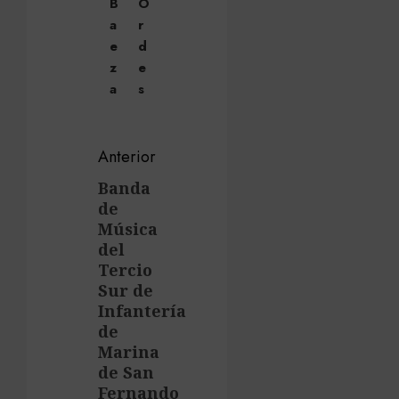
B
O
a
r
e
d
z
e
a
s
Navegación
Anterior
de
Banda
Entrada
de
anterior:
entradas
Música
del
Tercio
Sur de
Infantería
de
Marina
de San
Fernando