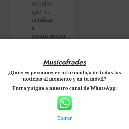
sociales
que se
detallan
a
continuación:
×
Musicofrades
Musicofrades
¿Quieres permanecer informado/a de todas las
Musicofrades
noticias al momento y en tu móvil?
Entra y sigue a nuestro canal de WhatsApp:
Musicofrades
Agradecemos
vuestra
Entrar
ayuda