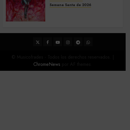
Semana Santa de 2026
Acompañamientos musicales
de la Semana Santa de Sevilla
2026
22 DE FEBRERO DE 2026
0
Twitter
Facebook
Youtube
Instagram
Telegram
WhatsApp
© Musicofrades - Todos los derechos reservados.
|
ChromeNews
por AF themes.