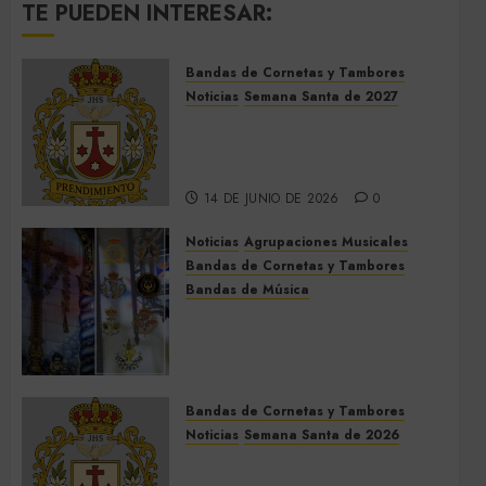
TE PUEDEN INTERESAR:
Bandas de Cornetas y Tambores
Noticias
Semana Santa de 2027
El Prendimiento de Dos
Hermanas cierra el Jueves
Santo de 2027
14 DE JUNIO DE 2026
0
Noticias
Agrupaciones Musicales
Bandas de Cornetas y Tambores
Bandas de Música
Acompañamientos musicales
de la Cruz de la Santísima
Trinidad de Villalba del Alcor
2026
Bandas de Cornetas y Tambores
9 DE MAYO DE 2026
0
Noticias
Semana Santa de 2026
Así será la Semana Santa de
2026 de El Prendimiento de