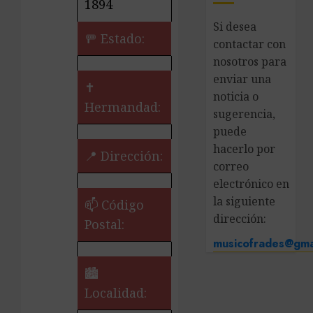
1894
Si desea
🚥 Estado:
contactar con
nosotros para
enviar una
✝️
noticia o
Hermandad:
sugerencia,
puede
hacerlo por
📍 Dirección:
correo
electrónico en
la siguiente
📫 Código
dirección:
Postal:
musicofrades@gma
🏙️
Localidad: