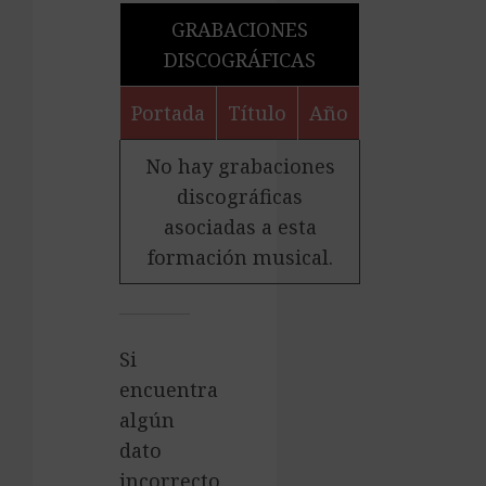
GRABACIONES
DISCOGRÁFICAS
Portada
Título
Año
No hay grabaciones
discográficas
asociadas a esta
formación musical.
Si
encuentra
algún
dato
incorrecto