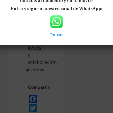
noticias al momento y en tu móvil?
Musicofrades
Entra y sigue a nuestro canal de WhatsApp:
Musicofrades
Agradecemos
Entrar
vuestra
ayuda
y
colaboración.
Visitas:
58
Compartir:
Facebook
Twitter