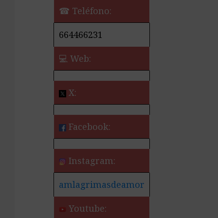
☎ Teléfono:
664466231
💻 Web:
X:
Facebook:
Instagram:
amlagrimasdeamor
Youtube: