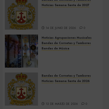
Noticias
Semana Santa de 2027
El Prendimiento de Dos
Hermanas cierra el Jueves
Santo de 2027
14 DE JUNIO DE 2026
0
Noticias
Agrupaciones Musicales
Bandas de Cornetas y Tambores
Bandas de Música
Acompañamientos musicales
de la Cruz de la Santísima
Trinidad de Villalba del Alcor
2026
Bandas de Cornetas y Tambores
9 DE MAYO DE 2026
0
Noticias
Semana Santa de 2026
Así será la Semana Santa de
2026 de El Prendimiento de
Dos Hermanas
12 DE MARZO DE 2026
0