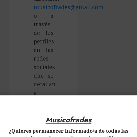
musicofrades@gmail.com
o a
través
de los
perfiles
en las
redes
sociales
que se
detallan
a
continuación:
×
Musicofrades
Musicofrades
¿Quieres permanecer informado/a de todas las