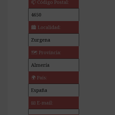
📫 Código Postal:
4650
🏙️ Localidad:
Zurgena
🗺 Provincia:
Almería
🌍 País:
España
📧 E-mail: