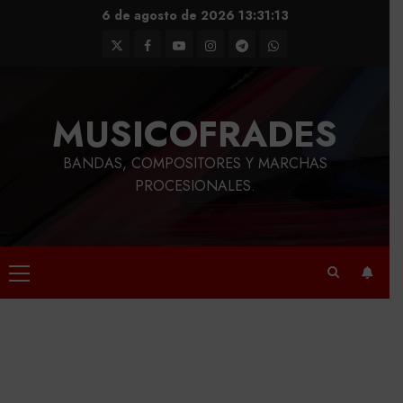
Saltar
6 de agosto de 2026
13:31:14
al
Twitter
Facebook
Youtube
Instagram
Telegram
WhatsApp
contenido
MUSICOFRADES
BANDAS, COMPOSITORES Y MARCHAS
PROCESIONALES.
Menú
principal