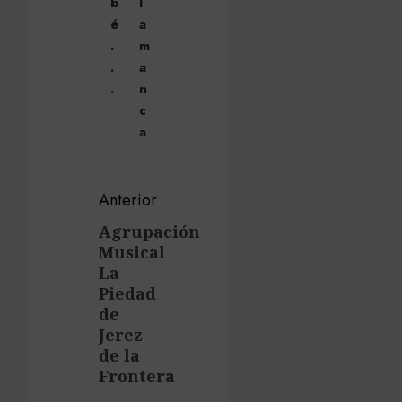
b
l
é
a
.
m
.
a
.
n
c
a
Navegación
Anterior
de
Agrupación
Entrada
Musical
anterior:
entradas
La
Piedad
de
Jerez
de la
Frontera