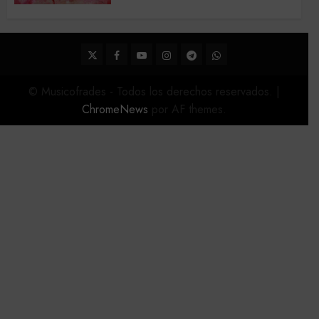
2026
22 DE FEBRERO DE 2026
0
Twitter
Facebook
Youtube
Instagram
Telegram
WhatsApp
© Musicofrades - Todos los derechos reservados.
|
ChromeNews
por AF themes.