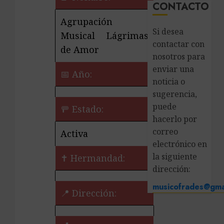
CONTACTO
Agrupación
Si desea
Musical Lágrimas
contactar con
de Amor
nosotros para
enviar una
📅 Año:
noticia o
sugerencia,
puede
🚥 Estado:
hacerlo por
correo
Activa
electrónico en
la siguiente
✝️ Hermandad:
dirección:
musicofrades@gma
📍 Dirección: