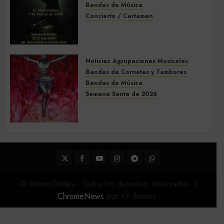
Bandas de Música
Concierto / Certamen
Concierto de Bandas en
Montellano 2026
3 DE MARZO DE 2026
0
Noticias
Agrupaciones Musicales
Bandas de Cornetas y Tambores
Bandas de Música
Semana Santa de 2026
Acompañamientos musicales
de la Semana Santa de Sevilla
2026
22 DE FEBRERO DE 2026
0
Twitter
Facebook
Youtube
Instagram
Telegram
WhatsApp
© Musicofrades - Todos los derechos reservados.
|
ChromeNews
por AF themes.