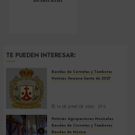
TE PUEDEN INTERESAR:
Bandas de Cornetas y Tambores
Noticias
Semana Santa de 2027
El Prendimiento de Dos
Hermanas cierra el Jueves
Santo de 2027
14 DE JUNIO DE 2026
0
Noticias
Agrupaciones Musicales
Bandas de Cornetas y Tambores
Bandas de Música