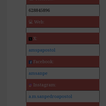
628845896
💻 Web:
X:
amspapostol
Facebook:
amsanpe
Instagram:
a.m.sanpedroapostol