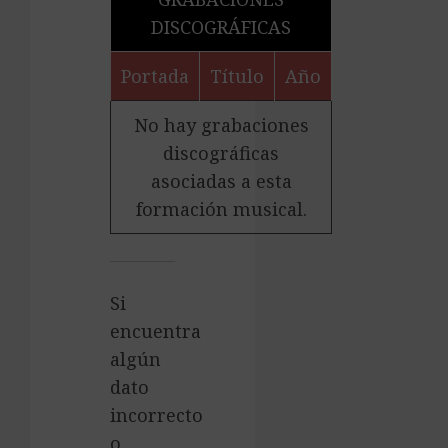
DISCOGRÁFICAS
Portada
Título
Año
No hay grabaciones
discográficas
asociadas a esta
formación musical.
Si
encuentra
algún
dato
incorrecto
o