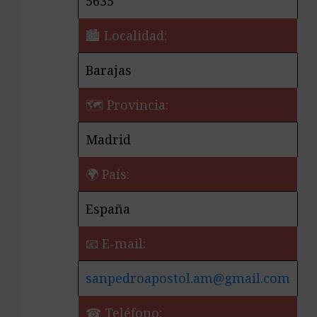
5635
🏙️ Localidad:
Barajas
🗺 Provincia:
Madrid
🌍 País:
España
📧 E-mail:
sanpedroapostol.am@gmail.com
☎ Teléfono: