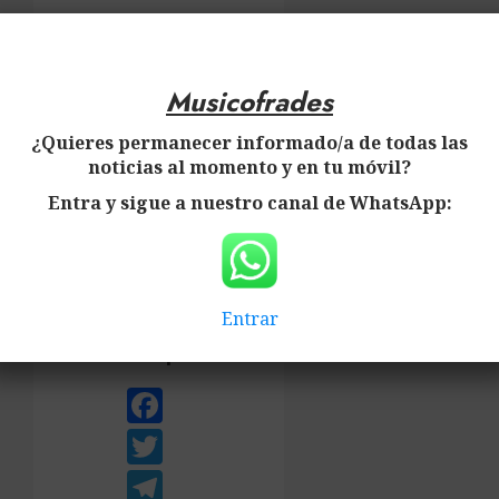
×
Musicofrades
Musicofrades
Agradecemos
¿Quieres permanecer informado/a de todas las
vuestra
noticias al momento y en tu móvil?
ayuda
Entra y sigue a nuestro canal de WhatsApp:
y
colaboración.
Visitas:
27
Entrar
Compartir:
Facebook
Twitter
Telegram