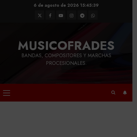
Saltar
6 de agosto de 2026
15:45:40
al
Twitter
Facebook
Youtube
Instagram
Telegram
WhatsApp
contenido
MUSICOFRADES
BANDAS, COMPOSITORES Y MARCHAS
PROCESIONALES.
Menú
principal