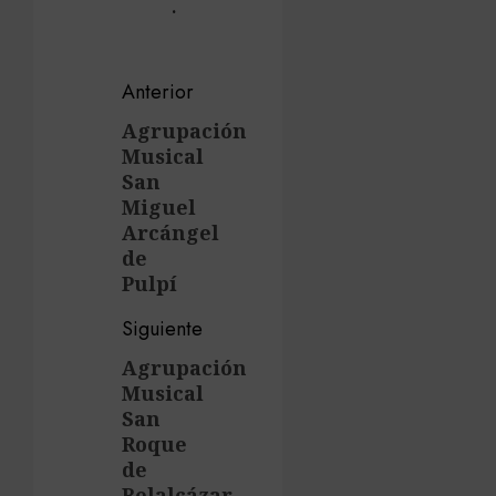
.
Navegación
Anterior
de
Agrupación
Entrada
Musical
anterior:
entradas
San
Miguel
Arcángel
de
Pulpí
Siguiente
Agrupación
Siguiente
Musical
entrada:
San
Roque
de
Belalcázar