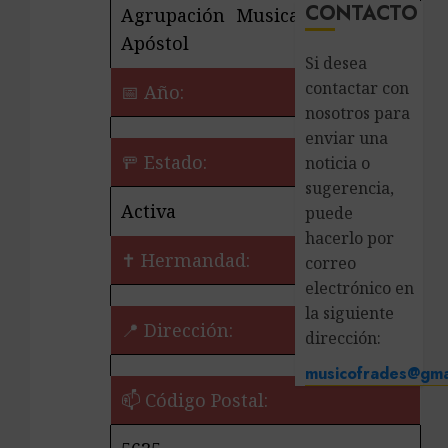
CONTACTO
Agrupación Musical San Pedro
Apóstol
Si desea
contactar con
📅 Año:
nosotros para
enviar una
🚥 Estado:
noticia o
sugerencia,
Activa
puede
hacerlo por
✝️ Hermandad:
correo
electrónico en
la siguiente
📍 Dirección:
dirección:
musicofrades@gma
📫 Código Postal: