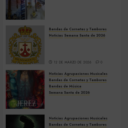
Acompañamientos musicales
de la Cruz de la Santísima
Trinidad de Villalba del Alcor
2026
Bandas de Cornetas y Tambores
9 DE MAYO DE 2026
0
Noticias
Semana Santa de 2026
Así será la Semana Santa de
2026 de El Prendimiento de
Dos Hermanas
12 DE MARZO DE 2026
0
Noticias
Agrupaciones Musicales
Bandas de Cornetas y Tambores
Bandas de Música
Semana Santa de 2026
Acompañamientos musicales
de la Semana Santa de Jerez
de la Frontera 2026
Noticias
Agrupaciones Musicales
5 DE MARZO DE 2026
0
Bandas de Cornetas y Tambores