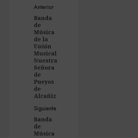
Navegación
Anterior
de
Banda
Entrada
de
anterior:
entradas
Música
de la
Unión
Musical
Nuestra
Señora
de
Pueyos
de
Alcañiz
Siguiente
Banda
Siguiente
de
entrada:
Música