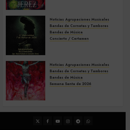
Acompañamientos musicales
de la Semana Santa de Jerez
de la Frontera 2026
Noticias
Agrupaciones Musicales
5 DE MARZO DE 2026
0
Bandas de Cornetas y Tambores
Bandas de Música
Concierto / Certamen
Concierto de Bandas en
Montellano 2026
3 DE MARZO DE 2026
0
Noticias
Agrupaciones Musicales
Bandas de Cornetas y Tambores
Bandas de Música
Semana Santa de 2026
Acompañamientos musicales
de la Semana Santa de Sevilla
2026
22 DE FEBRERO DE 2026
0
Twitter
Facebook
Youtube
Instagram
Telegram
WhatsApp