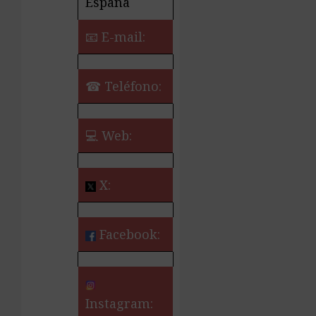
España
📧 E-mail:
☎ Teléfono:
💻 Web:
X:
Facebook:
Instagram: