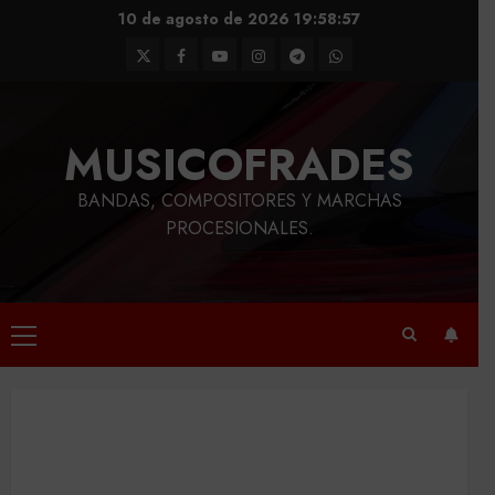
Saltar
10 de agosto de 2026
19:58:58
al
Twitter
Facebook
Youtube
Instagram
Telegram
WhatsApp
contenido
MUSICOFRADES
BANDAS, COMPOSITORES Y MARCHAS
PROCESIONALES.
Menú
principal