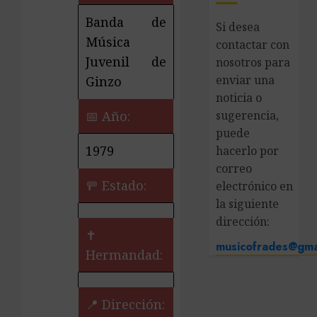
Banda de
Si desea
Música
contactar con
Juvenil de
nosotros para
enviar una
Ginzo
noticia o
📅 Año:
sugerencia,
puede
1979
hacerlo por
correo
🚥 Estado:
electrónico en
la siguiente
dirección:
✝️
musicofrades@gma
Hermandad:
📍 Dirección: