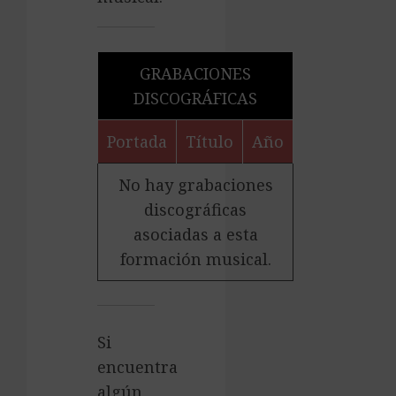
GRABACIONES
DISCOGRÁFICAS
Portada
Título
Año
No hay grabaciones
discográficas
asociadas a esta
formación musical.
Si
encuentra
algún