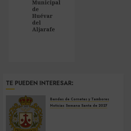
Municipal
de
Huévar
del
Aljarafe
TE PUEDEN INTERESAR:
Bandas de Cornetas y Tambores
Noticias
Semana Santa de 2027
El Prendimiento de Dos
Hermanas cierra el Jueves
Santo de 2027