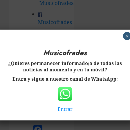
Musicofrades
Musicofrades
×
Musicofrades
Musicofrades
Agradecemos
vuestra
¿Quieres permanecer informado/a de todas las
noticias al momento y en tu móvil?
ayuda
Entra y sigue a nuestro canal de WhatsApp:
y
colaboración.
Visitas:
1
Entrar
Compartir: