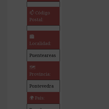
📫 Código
Postal:
🏙️
Localidad:
Puenteareas
🗺
Provincia:
Pontevedra
🌍 País: