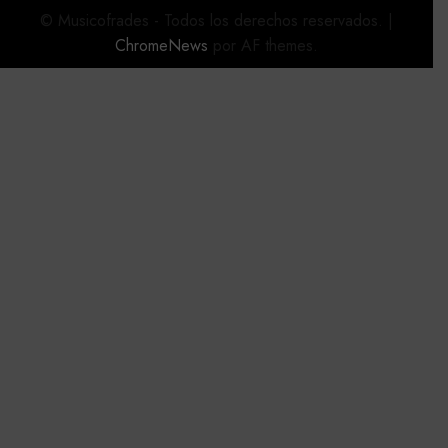
© Musicofrades - Todos los derechos reservados.
|
ChromeNews
por AF themes.