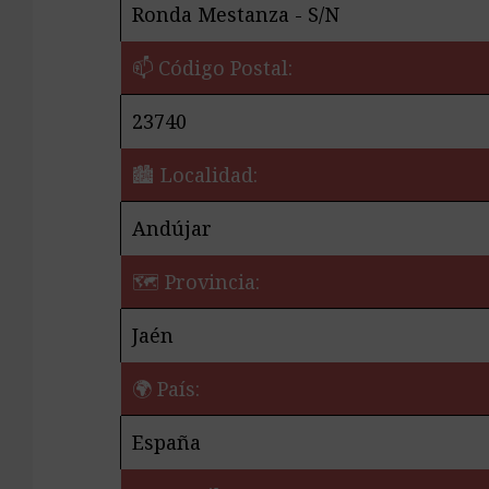
Ronda Mestanza - S/N
📫 Código Postal:
23740
🏙️ Localidad:
Andújar
🗺 Provincia:
Jaén
🌍 País:
España