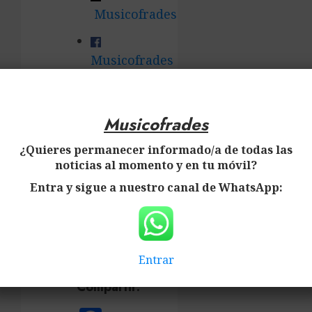
Musicofrades
Musicofrades
Musicofrades
Musicofrades
Agradecemos
¿Quieres permanecer informado/a de todas las
vuestra
noticias al momento y en tu móvil?
ayuda
Entra y sigue a nuestro canal de WhatsApp:
y
colaboración.
Visitas:
0
Entrar
Compartir: