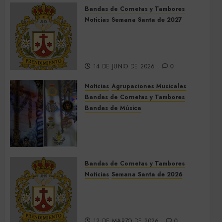
Bandas de Cornetas y Tambores
Noticias
Semana Santa de 2027
El Prendimiento de Dos
Hermanas cierra el Jueves
Santo de 2027
14 DE JUNIO DE 2026
0
Noticias
Agrupaciones Musicales
Bandas de Cornetas y Tambores
Bandas de Música
Acompañamientos musicales
de la Cruz de la Santísima
Trinidad de Villalba del Alcor
2026
Bandas de Cornetas y Tambores
9 DE MAYO DE 2026
0
Noticias
Semana Santa de 2026
Así será la Semana Santa de
2026 de El Prendimiento de
Dos Hermanas
12 DE MARZO DE 2026
0