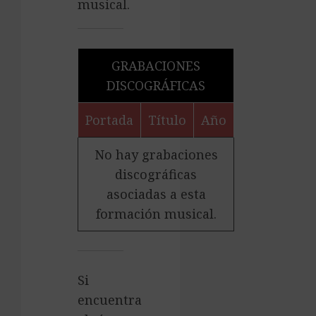
musical.
GRABACIONES
DISCOGRÁFICAS
Portada
Título
Año
No hay grabaciones
discográficas
asociadas a esta
formación musical.
Si
encuentra