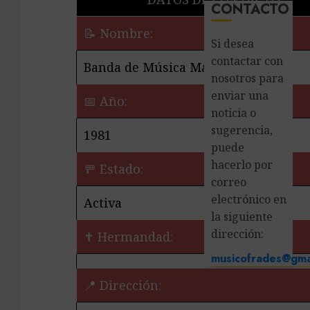
CONTACTO
📝 Nombre:
Si desea
contactar con
Banda de Música Maestro Amador
nosotros para
enviar una
📅 Año:
noticia o
sugerencia,
1981
puede
hacerlo por
🚥 Estado:
correo
electrónico en
Activa
la siguiente
dirección:
✝️ Hermandad:
musicofrades@gma
📍 Dirección: