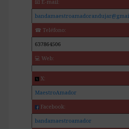
📧 E-mail:
bandamaestroamadorandujar@gmai
☎ Teléfono:
637864506
💻 Web:
X:
MaestroAmador
Facebook:
bandamaestroamador