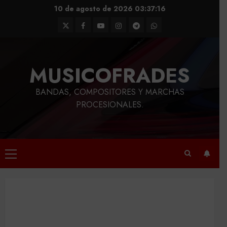
Saltar
10 de agosto de 2026
03:37:17
al
Twitter
Facebook
Youtube
Instagram
Telegram
WhatsApp
contenido
MUSICOFRADES
BANDAS, COMPOSITORES Y MARCHAS
PROCESIONALES.
Menú
principal