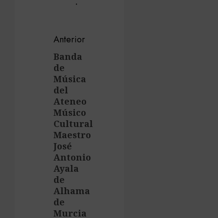
.
Navegación
Anterior
de
Banda
Entrada
de
anterior:
entradas
Música
del
Ateneo
Músico
Cultural
Maestro
José
Antonio
Ayala
de
Alhama
de
Murcia