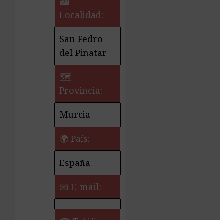
🏙️
Localidad:
San Pedro
del Pinatar
🗺
Provincia:
Murcia
🌍 País:
España
📧 E-mail: