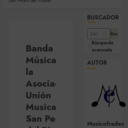
San Pedro del Pinatar
BUSCADOR
Búsqueda
Banda de
avanzada
Música de
AUTOR
la
Asociación
Unión
Musical de
San Pedro
Musicofrades