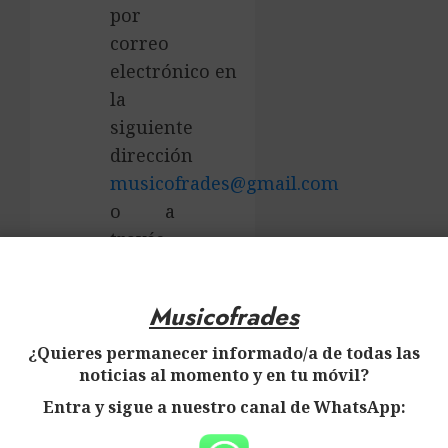
por
correo
electrónico en
la
siguiente
dirección
musicofrades@gmail.com
o a
través
×
de los
perfiles
Musicofrades
en las
redes
¿Quieres permanecer informado/a de todas las
noticias al momento y en tu móvil?
sociales
que se
Entra y sigue a nuestro canal de WhatsApp:
detallan