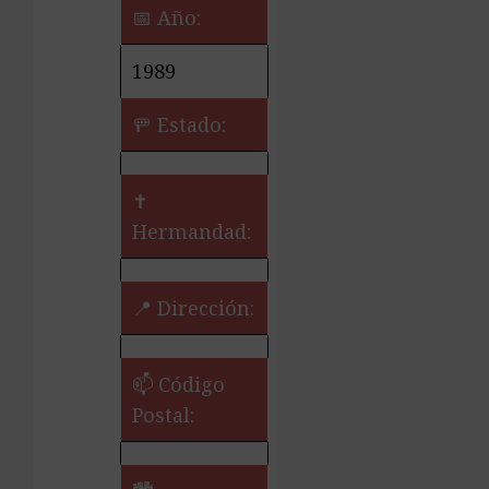
📅 Año:
1989
🚥 Estado:
✝️
Hermandad:
📍 Dirección:
📫 Código
Postal: