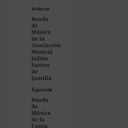
Navegación
Anterior
de
Banda
Entrada
de
anterior:
entradas
Música
de la
Asociación
Musical
Julián
Santos
de
Jumilla
Siguiente
Banda
Siguiente
de
entrada:
Música
de la
Unión