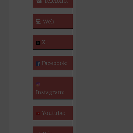
☎ Teléfono:
💻 Web:
X:
Facebook:
Instagram:
Youtube: