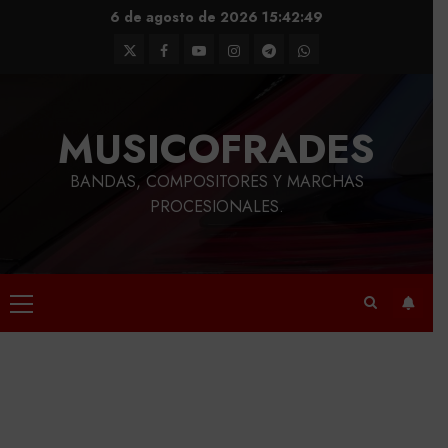
Saltar
6 de agosto de 2026
15:42:50
al
Twitter
Facebook
Youtube
Instagram
Telegram
WhatsApp
contenido
MUSICOFRADES
BANDAS, COMPOSITORES Y MARCHAS
PROCESIONALES.
Menú
principal