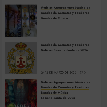
Noticias
Agrupaciones Musicales
Bandas de Cornetas y Tambores
Bandas de Música
Acompañamientos musicales
de la Cruz de la Santísima
Trinidad de Villalba del Alcor
2026
Bandas de Cornetas y Tambores
9 DE MAYO DE 2026
0
Noticias
Semana Santa de 2026
Así será la Semana Santa de
2026 de El Prendimiento de
Dos Hermanas
12 DE MARZO DE 2026
0
Noticias
Agrupaciones Musicales
Bandas de Cornetas y Tambores
Bandas de Música
Semana Santa de 2026
Acompañamientos musicales