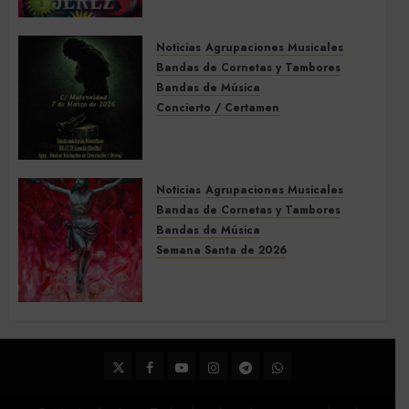
de la Semana Santa de Jerez
de la Frontera 2026
Noticias
Agrupaciones Musicales
5 DE MARZO DE 2026
0
Bandas de Cornetas y Tambores
Bandas de Música
Concierto / Certamen
Concierto de Bandas en
Montellano 2026
3 DE MARZO DE 2026
0
Noticias
Agrupaciones Musicales
Bandas de Cornetas y Tambores
Bandas de Música
Semana Santa de 2026
Acompañamientos musicales
de la Semana Santa de Sevilla
2026
22 DE FEBRERO DE 2026
0
Twitter
Facebook
Youtube
Instagram
Telegram
WhatsApp