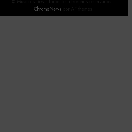
© Musicofrades - Todos los derechos reservados.
|
ChromeNews
por AF themes.