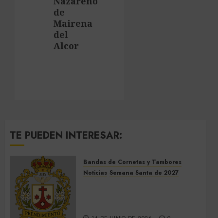
Nazareno
de
Mairena
del
Alcor
TE PUEDEN INTERESAR:
Bandas de Cornetas y Tambores
Noticias
Semana Santa de 2027
El Prendimiento de Dos
Hermanas cierra el Jueves
Santo de 2027