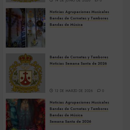
14 DE JUNIO DE 2026
0
Noticias
Agrupaciones Musicales
Bandas de Cornetas y Tambores
Bandas de Música
Acompañamientos musicales
de la Cruz de la Santísima
Trinidad de Villalba del Alcor
2026
Bandas de Cornetas y Tambores
9 DE MAYO DE 2026
0
Noticias
Semana Santa de 2026
Así será la Semana Santa de
2026 de El Prendimiento de
Dos Hermanas
12 DE MARZO DE 2026
0
Noticias
Agrupaciones Musicales
Bandas de Cornetas y Tambores
Bandas de Música
Semana Santa de 2026
Acompañamientos musicales