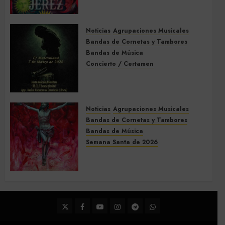
de la Semana Santa de Jerez
de la Frontera 2026
Noticias
Agrupaciones Musicales
5 DE MARZO DE 2026
0
Bandas de Cornetas y Tambores
Bandas de Música
Concierto / Certamen
Concierto de Bandas en
Montellano 2026
3 DE MARZO DE 2026
0
Noticias
Agrupaciones Musicales
Bandas de Cornetas y Tambores
Bandas de Música
Semana Santa de 2026
Acompañamientos musicales
de la Semana Santa de Sevilla
2026
22 DE FEBRERO DE 2026
0
Twitter
Facebook
Youtube
Instagram
Telegram
WhatsApp