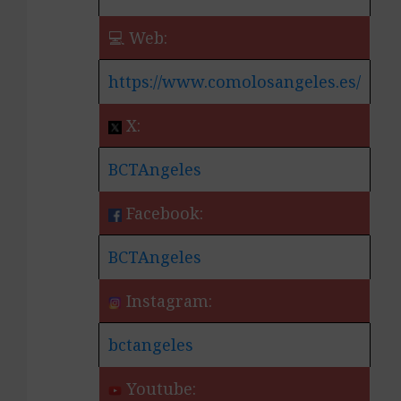
💻 Web:
https://www.comolosangeles.es/
X:
BCTAngeles
Facebook:
BCTAngeles
Instagram:
bctangeles
Youtube: