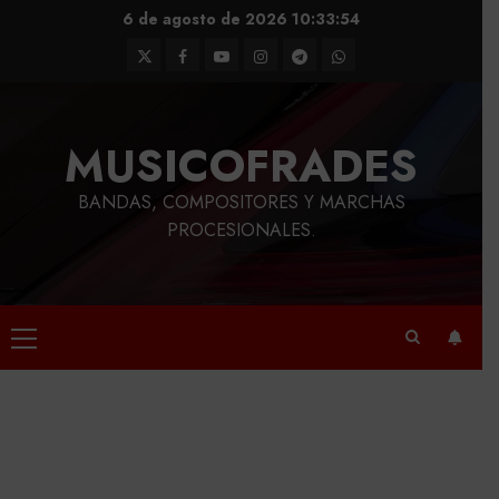
Saltar
6 de agosto de 2026
10:33:55
al
Twitter
Facebook
Youtube
Instagram
Telegram
WhatsApp
contenido
MUSICOFRADES
BANDAS, COMPOSITORES Y MARCHAS
PROCESIONALES.
Menú
principal