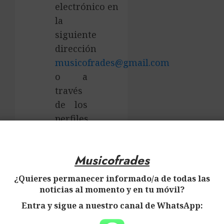
electrónico en
la
siguiente
dirección
musicofrades@gmail.com
o a
través
de los
perfiles
×
en las
redes
Musicofrades
sociales
que se
¿Quieres permanecer informado/a de todas las
detallan
noticias al momento y en tu móvil?
a
Entra y sigue a nuestro canal de WhatsApp:
continuación: