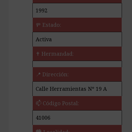
1992
🚥 Estado:
Activa
✝️ Hermandad:
📍 Dirección:
Calle Herramientas Nº 19 A
📫 Código Postal:
41006