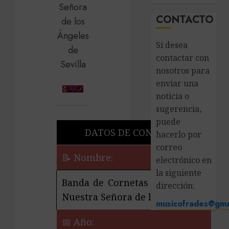
CONTACTO
Si desea
contactar con
nosotros para
enviar una
noticia o
sugerencia,
puede
DATOS DE CONTACTO
hacerlo por
correo
📝 Nombre:
electrónico en
la siguiente
Banda de Cornetas y Tambores
dirección:
Nuestra Señora de los Ángeles
musicofrades@gma
📅 Año: