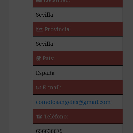
🏙️ Localidad:
Sevilla
🗺 Provincia:
Sevilla
🌍 País:
España
📧 E-mail:
comolosangeles@gmail.com
☎ Teléfono:
656636675