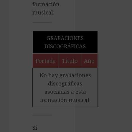
formación
musical.
GRABACIONES
DISCOGRÁFICAS
Portada
Título
Año
No hay grabaciones
discográficas
asociadas a esta
formación musical.
Si