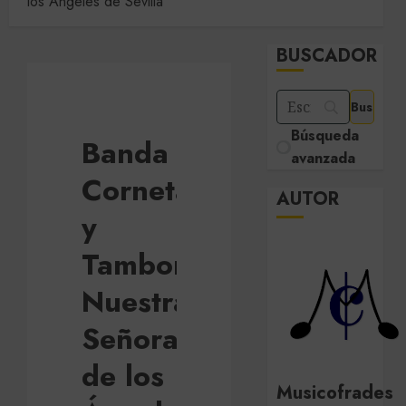
los Ángeles de Sevilla
BUSCADOR
Búsqueda
Banda de
avanzada
Cornetas
AUTOR
y
Tambores
Nuestra
Señora
de los
Musicofrades