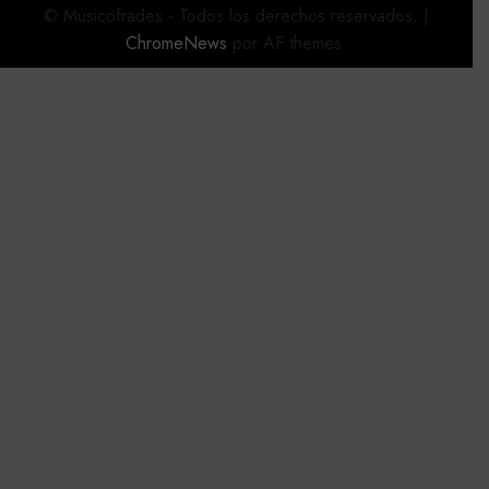
© Musicofrades - Todos los derechos reservados.
|
ChromeNews
por AF themes.