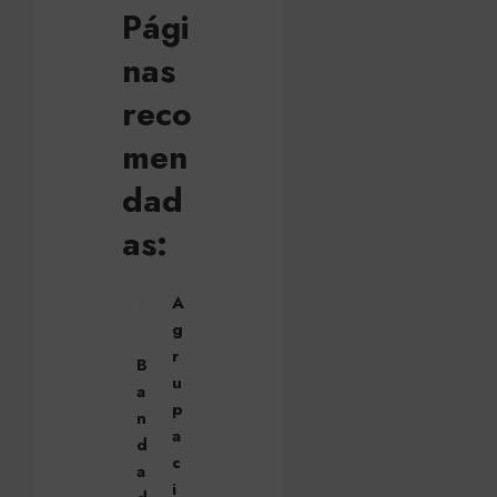
Pági
nas
reco
men
dad
as:
A
g
r
B
u
a
p
n
a
d
c
a
i