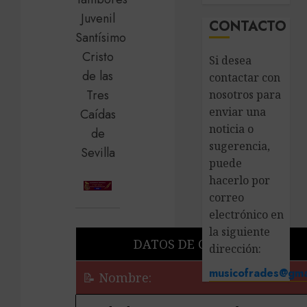
CONTACTO
Si desea
contactar con
nosotros para
enviar una
noticia o
sugerencia,
puede
hacerlo por
correo
electrónico en
la siguiente
DATOS DE CONTACTO
dirección:
musicofrades@gma
📝 Nombre: