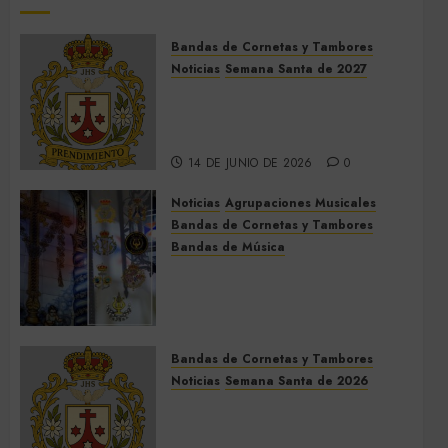
Bandas de Cornetas y Tambores
Noticias
Semana Santa de 2027
El Prendimiento de Dos
Hermanas cierra el Jueves
Santo de 2027
14 DE JUNIO DE 2026
0
Noticias
Agrupaciones Musicales
Bandas de Cornetas y Tambores
Bandas de Música
Acompañamientos musicales
de la Cruz de la Santísima
Trinidad de Villalba del Alcor
2026
Bandas de Cornetas y Tambores
9 DE MAYO DE 2026
0
Noticias
Semana Santa de 2026
Así será la Semana Santa de
2026 de El Prendimiento de