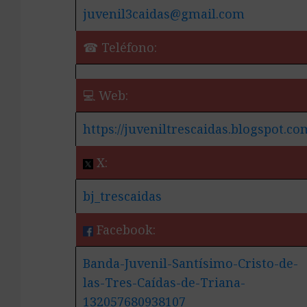
juvenil3caidas@gmail.com
☎ Teléfono:
💻 Web:
https://juveniltrescaidas.blogspot.co
X:
bj_trescaidas
Facebook:
Banda-Juvenil-Santísimo-Cristo-de-
las-Tres-Caídas-de-Triana-
132057680938107