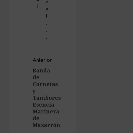
c
l
a
.
l
.
.
.
.
.
Navegación
Anterior
de
Banda
Entrada
de
anterior:
entradas
Cornetas
y
Tambores
Esencia
Marinera
de
Mazarrón