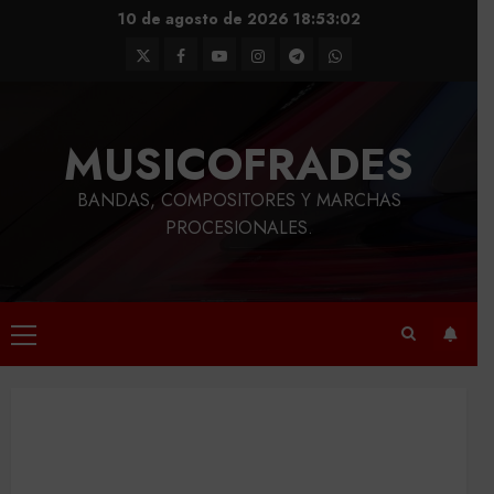
Saltar
10 de agosto de 2026
18:53:03
al
Twitter
Facebook
Youtube
Instagram
Telegram
WhatsApp
contenido
MUSICOFRADES
BANDAS, COMPOSITORES Y MARCHAS
PROCESIONALES.
Menú
principal