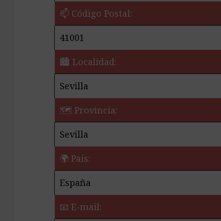
📫 Código Postal:
41001
🏙️ Localidad:
Sevilla
🗺 Provincia:
Sevilla
🌍 País:
España
📧 E-mail: