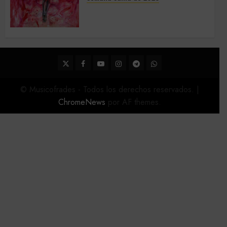
Acompañamientos musicales
de la Semana Santa de Sevilla
2026
22 DE FEBRERO DE 2026
0
Twitter
Facebook
Youtube
Instagram
Telegram
WhatsApp
© Musicofrades - Todos los derechos reservados.
|
ChromeNews
por AF themes.