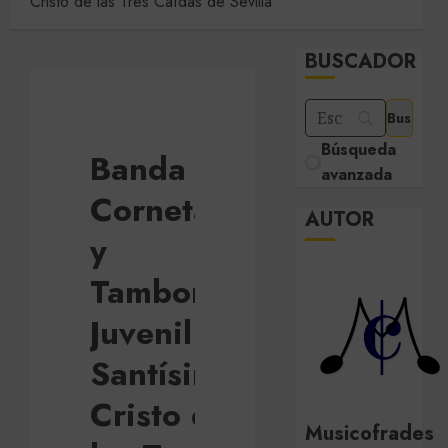
Cristo de las Tres Caídas de Sevilla
BUSCADOR
Búsqueda
Banda de
avanzada
Cornetas
AUTOR
y
Tambores
Juvenil
Santísimo
Cristo de
Musicofrades