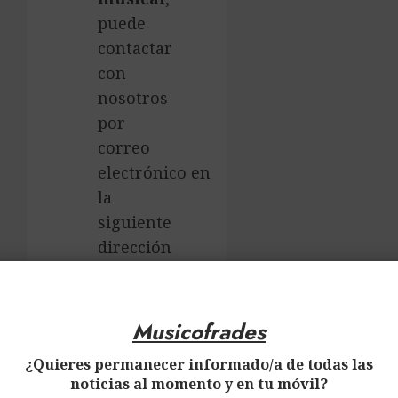
puede
contactar
con
nosotros
por
correo
electrónico en
la
siguiente
dirección
musicofrades@gmail.com
×
o a
través
Musicofrades
de los
¿Quieres permanecer informado/a de todas las
perfiles
noticias al momento y en tu móvil?
en las