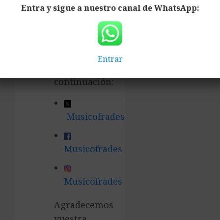
Entra y sigue a nuestro canal de WhatsApp:
redes
sociales
que se
detallan
Entrar
a
continuación:
Musicofrades
Musicofrades
Musicofrades
Agradecemos
vuestra