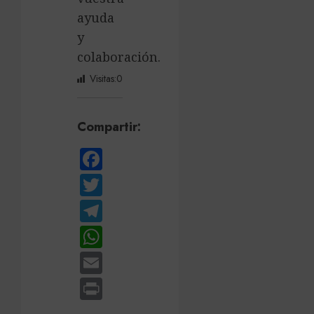
ayuda
y
colaboración.
Visitas:
0
Compartir:
Facebook
Twitter
Telegram
WhatsApp
Email
Print