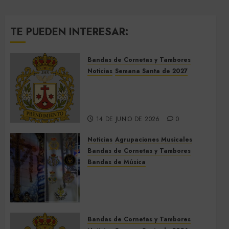
TE PUEDEN INTERESAR:
Bandas de Cornetas y Tambores
Noticias
Semana Santa de 2027
El Prendimiento de Dos
Hermanas cierra el Jueves
Santo de 2027
14 DE JUNIO DE 2026
0
Noticias
Agrupaciones Musicales
Bandas de Cornetas y Tambores
Bandas de Música
Acompañamientos musicales
de la Cruz de la Santísima
Trinidad de Villalba del Alcor
2026
Bandas de Cornetas y Tambores
9 DE MAYO DE 2026
0