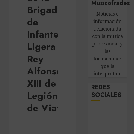
Musicofrades
Brigada
Noticias e
de
información
relacionada
Infantería
con la música
Ligera
procesional y
las
Rey
formaciones
que la
Alfonso
interpretan.
XIII de La
REDES
Legión
SOCIALES
de Viator