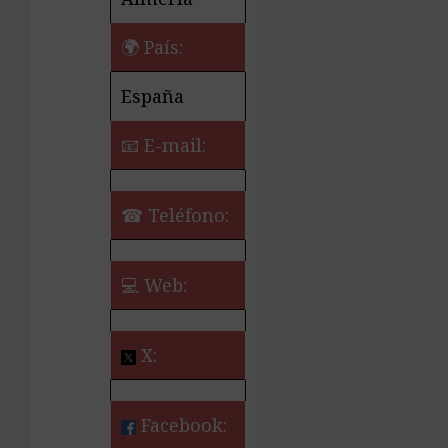
🌍 País:
España
📧 E-mail:
☎ Teléfono:
💻 Web:
X:
Facebook: