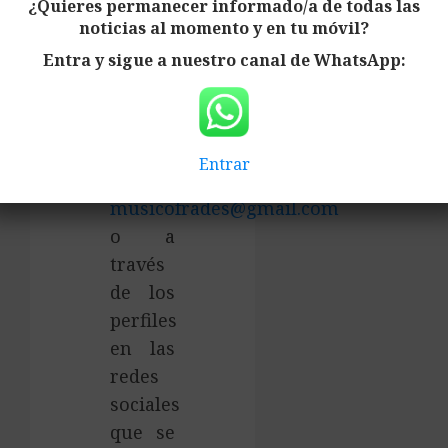
¿Quieres permanecer informado/a de todas las
nosotros
noticias al momento y en tu móvil?
por
Entra y sigue a nuestro canal de WhatsApp:
correo
electrónico en
la
siguiente
Entrar
dirección
musicofrades@gmail.com
o a
través
de los
perfiles
en las
redes
sociales
que se