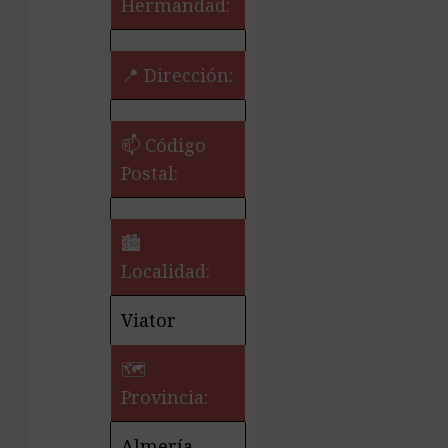
Hermandad:
📍 Dirección:
📫 Código
Postal:
🏙️
Localidad:
Viator
🗺
Provincia:
Almería