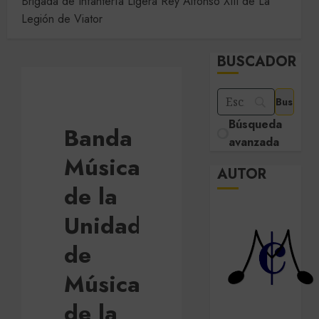
Brigada de Infantería Ligera Rey Alfonso XIII de La
Legión de Viator
BUSCADOR
Búsqueda
Banda de
avanzada
Música
AUTOR
de la
Unidad
de
Música
de la