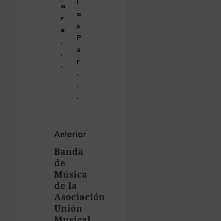
l
o
o
r
s
a
P
.
a
.
r
.
.
.
.
Navegación
Anterior
de
Banda
Entrada
de
anterior:
entradas
Música
de la
Asociación
Unión
Musical