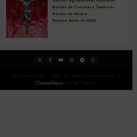
Noticias
Agrupaciones Musicales
Bandas de Cornetas y Tambores
Bandas de Música
Semana Santa de 2026
Acompañamientos musicales
de la Semana Santa de Sevilla
2026
22 DE FEBRERO DE 2026
0
Twitter
Facebook
Youtube
Instagram
Telegram
WhatsApp
© Musicofrades - Todos los derechos reservados.
|
ChromeNews
por AF themes.