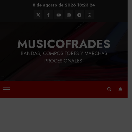
Saltar
8 de agosto de 2026
18:23:25
al
Twitter
Facebook
Youtube
Instagram
Telegram
WhatsApp
contenido
MUSICOFRADES
BANDAS, COMPOSITORES Y MARCHAS
PROCESIONALES.
Menú
principal