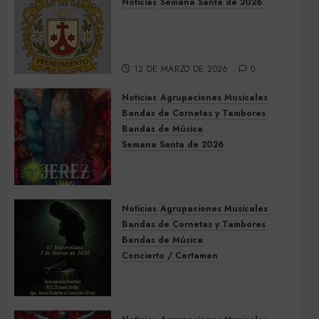
Noticias
Semana Santa de 2026
Así será la Semana Santa de
2026 de El Prendimiento de
Dos Hermanas
12 DE MARZO DE 2026
0
Noticias
Agrupaciones Musicales
Bandas de Cornetas y Tambores
Bandas de Música
Semana Santa de 2026
Acompañamientos musicales
de la Semana Santa de Jerez
de la Frontera 2026
Noticias
Agrupaciones Musicales
5 DE MARZO DE 2026
0
Bandas de Cornetas y Tambores
Bandas de Música
Concierto / Certamen
Concierto de Bandas en
Montellano 2026
3 DE MARZO DE 2026
0