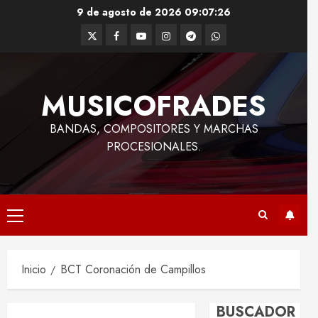
Saltar
9 de agosto de 2026
09:07:26
al
Twitter
Facebook
Youtube
Instagram
Telegram
WhatsApp
contenido
MUSICOFRADES
BANDAS, COMPOSITORES Y MARCHAS
PROCESIONALES.
Menú
principal
Inicio
BCT Coronación de Campillos
BUSCADOR