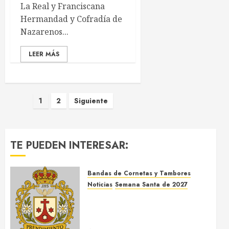
La Real y Franciscana
Hermandad y Cofradía de
Nazarenos...
LEER MÁS
Paginación
1
2
Siguiente
de
entradas
TE PUEDEN INTERESAR:
Bandas de Cornetas y Tambores
Noticias
Semana Santa de 2027
El Prendimiento de Dos
Hermanas cierra el Jueves
Santo de 2027