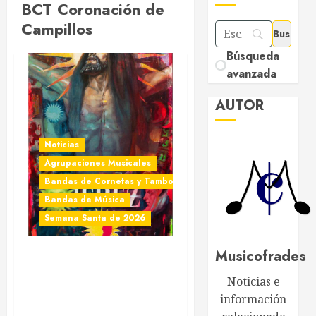
BCT Coronación de
Campillos
Búsqueda
avanzada
AUTOR
Noticias
Agrupaciones Musicales
Bandas de Cornetas y Tambores
Bandas de Música
Semana Santa de 2026
Musicofrades
Acompañamientos
musicales de la Semana
Noticias e
Santa de Jerez de la
información
Frontera 2026