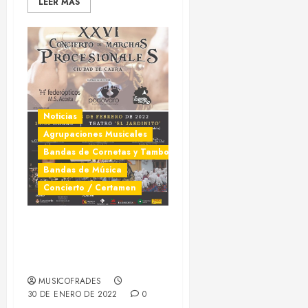
LEER MÁS
Noticias
Agrupaciones Musicales
Bandas de Cornetas y Tambores
Bandas de Música
Concierto / Certamen
XXVI Concierto de
Marchas Procesionales
Ciudad de Cabra
MUSICOFRADES
30 DE ENERO DE 2022
0