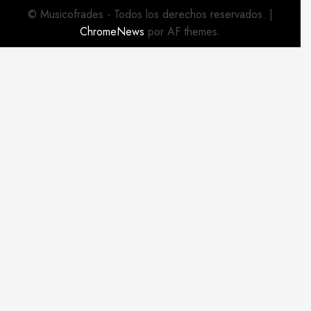
© Musicofrades - Todos los derechos reservados.
|
ChromeNews
por AF themes.