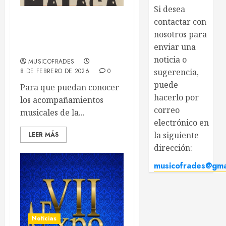
Si desea
contactar con
Acompañamientos
nosotros para
musicales de la Semana
enviar una
Santa de Málaga 2026
noticia o
MUSICOFRADES
8 DE FEBRERO DE 2026
0
sugerencia,
puede
Para que puedan conocer
hacerlo por
los acompañamientos
correo
musicales de la...
electrónico en
la siguiente
LEER MÁS
dirección:
musicofrades@gma
Noticias