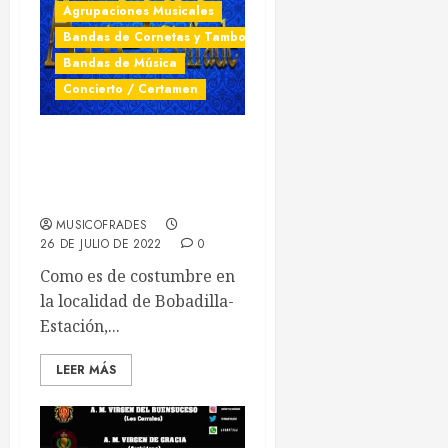
Agrupaciones Musicales
Bandas de Cornetas y Tambores
Bandas de Música
Concierto / Certamen
Bandas participantes en la
VII Expo Arte Cofrade de
Bobadilla-Estación
MUSICOFRADES
26 DE JULIO DE 2022
0
Como es de costumbre en
la localidad de Bobadilla-
Estación,...
LEER MÁS
Musicofrades
¿Quieres permanecer informado/a de todas las