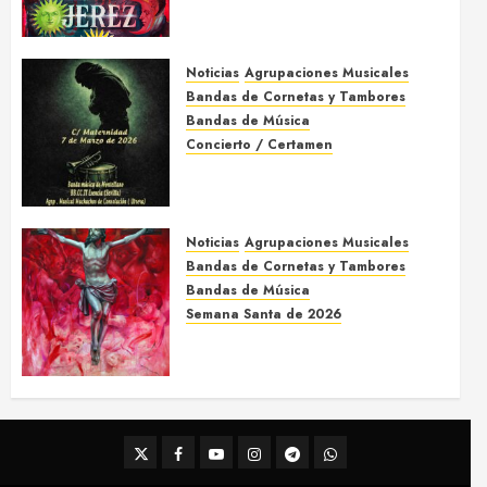
Acompañamientos musicales
de la Semana Santa de Jerez
de la Frontera 2026
Noticias
Agrupaciones Musicales
5 DE MARZO DE 2026
0
Bandas de Cornetas y Tambores
Bandas de Música
Concierto / Certamen
Concierto de Bandas en
Montellano 2026
3 DE MARZO DE 2026
0
Noticias
Agrupaciones Musicales
Bandas de Cornetas y Tambores
Bandas de Música
Semana Santa de 2026
Acompañamientos musicales
de la Semana Santa de Sevilla
2026
22 DE FEBRERO DE 2026
0
Twitter
Facebook
Youtube
Instagram
Telegram
WhatsApp