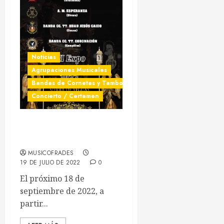
noticias al momento y en tu móvil?
Entra y sigue a nuestro canal de WhatsApp:
Noticias
Agrupaciones Musicales
Entrar
Bandas de Cornetas y Tambores
Concierto / Certamen
III Expo Arte Cofrade en
Sierra de Yeguas
MUSICOFRADES
19 DE JULIO DE 2022
0
El próximo 18 de
septiembre de 2022, a
partir...