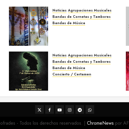
Noticias
Agrupaciones Musicales
Bandas de Cornetas y Tambores
Bandas de Música
Acompañamientos musicales
de la Cruz de la Santísima
Trinidad de Villalba del Alcor
2026
Noticias
Agrupaciones Musicales
9 DE MAYO DE 2026
0
Bandas de Cornetas y Tambores
Bandas de Música
Concierto / Certamen
Concierto de Bandas en
Montellano 2026
3 DE MARZO DE 2026
0
Twitter
Facebook
Youtube
Instagram
Telegram
WhatsApp
ofrades - Todos los derechos reservados.
|
ChromeNews
por AF