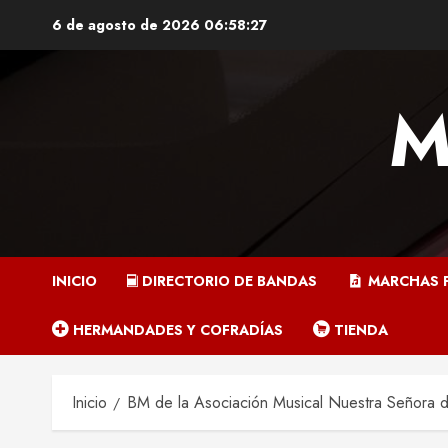
Saltar
6 de agosto de 2026
06:58:28
al
contenido
M
INICIO
DIRECTORIO DE BANDAS
MARCHAS 
HERMANDADES Y COFRADÍAS
TIENDA
Inicio
BM de la Asociación Musical Nuestra Señora d