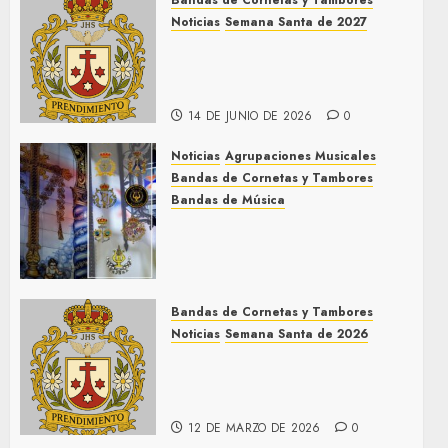
Bandas de Cornetas y Tambores
Noticias
Semana Santa de 2027
El Prendimiento de Dos
Hermanas cierra el Jueves
Santo de 2027
14 DE JUNIO DE 2026
0
Noticias
Agrupaciones Musicales
Bandas de Cornetas y Tambores
Bandas de Música
Acompañamientos musicales
de la Cruz de la Santísima
Trinidad de Villalba del Alcor
2026
Bandas de Cornetas y Tambores
9 DE MAYO DE 2026
0
Noticias
Semana Santa de 2026
Así será la Semana Santa de
2026 de El Prendimiento de
Dos Hermanas
12 DE MARZO DE 2026
0