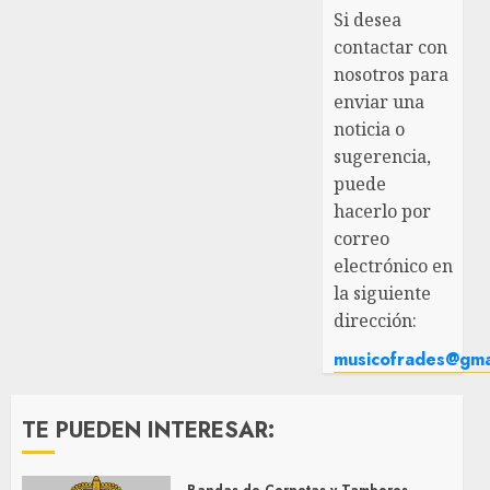
Si desea
¿Quieres permanecer informado/a de todas las
contactar con
noticias al momento y en tu móvil?
nosotros para
Entra y sigue a nuestro canal de WhatsApp:
enviar una
noticia o
sugerencia,
puede
hacerlo por
Entrar
correo
electrónico en
la siguiente
dirección:
musicofrades@gma
TE PUEDEN INTERESAR: