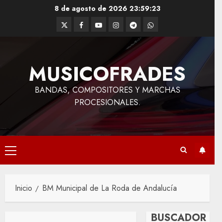
Saltar
8 de agosto de 2026
23:59:23
al
Twitter
Facebook
Youtube
Instagram
Telegram
WhatsApp
contenido
MUSICOFRADES
BANDAS, COMPOSITORES Y MARCHAS
PROCESIONALES.
Menú
principal
Inicio
BM Municipal de La Roda de Andalucía
BUSCADOR