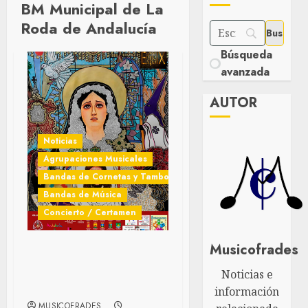
BM Municipal de La
Roda de Andalucía
Búsqueda
avanzada
AUTOR
Noticias
Agrupaciones Musicales
Bandas de Cornetas y Tambores
Bandas de Música
Concierto / Certamen
Musicofrades
Bandas participantes en la
IX Expo Arte Cofrade de
Noticias e
Bobadilla-Estación
información
MUSICOFRADES